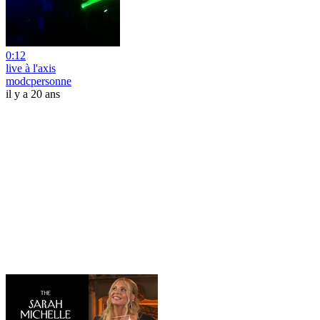
0:12
live à l'axis
modcpersonne
il y a 20 ans