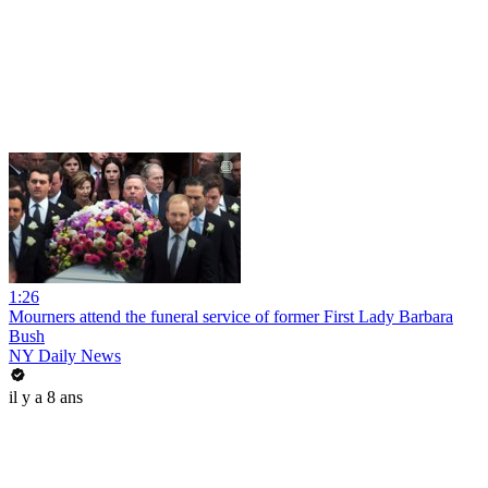
1:26
Mourners attend the funeral service of former First Lady Barbara
Bush
NY Daily News
il y a 8 ans