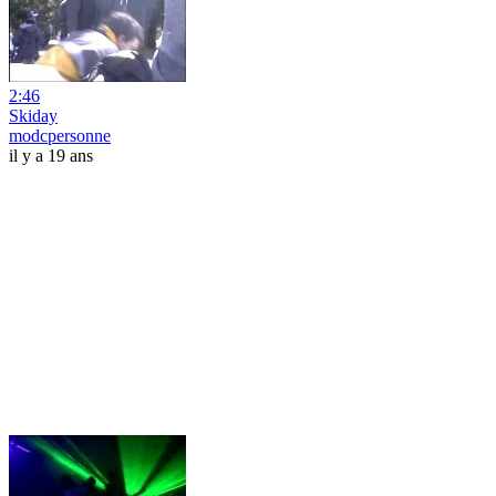
2:46
Skiday
modcpersonne
il y a 19 ans