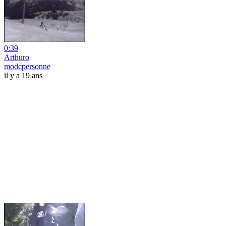
0:39
Arthuro
modcpersonne
il y a 19 ans