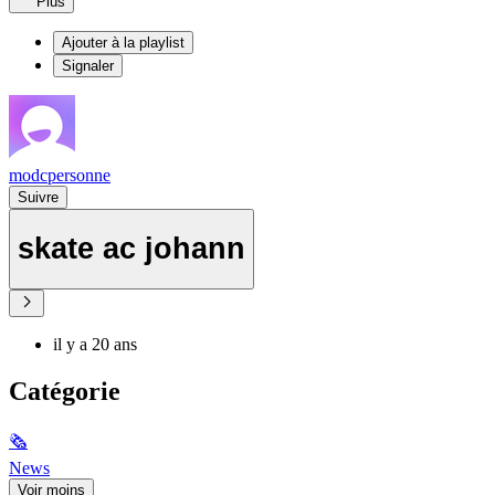
Plus
Ajouter à la playlist
Signaler
modcpersonne
Suivre
skate ac johann
il y a 20 ans
Catégorie
🗞
News
Voir moins