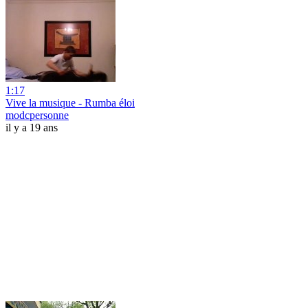
1:17
Vive la musique - Rumba éloi
modcpersonne
il y a 19 ans