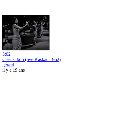
3:02
C'est si bon (live Kaskad 1962)
gerard
il y a 19 ans