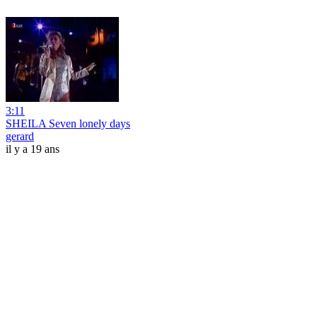
3:11
SHEILA Seven lonely days
gerard
il y a 19 ans