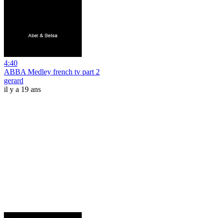
4:40
ABBA Medley french tv part 2
gerard
il y a 19 ans