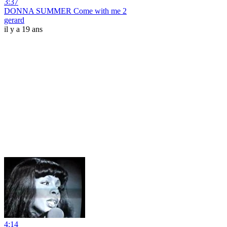
3:37
DONNA SUMMER Come with me 2
gerard
il y a 19 ans
4:14