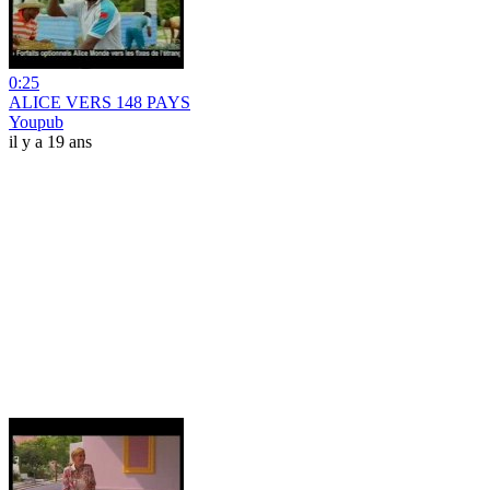
0:25
ALICE VERS 148 PAYS
Youpub
il y a 19 ans