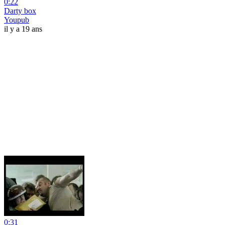
0:22
Darty box
Youpub
il y a 19 ans
0:31