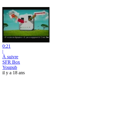
0:21
|
À suivre
SFR Box
Youpub
il y a 18 ans