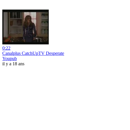
0:22
Canalplus CatchUpTV Desperate
Youpub
il y a 18 ans