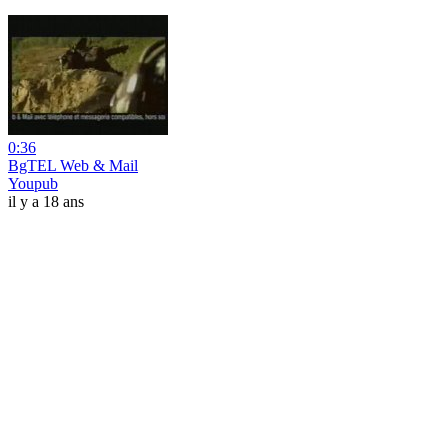
0:36
BgTEL Web & Mail
Youpub
il y a 18 ans