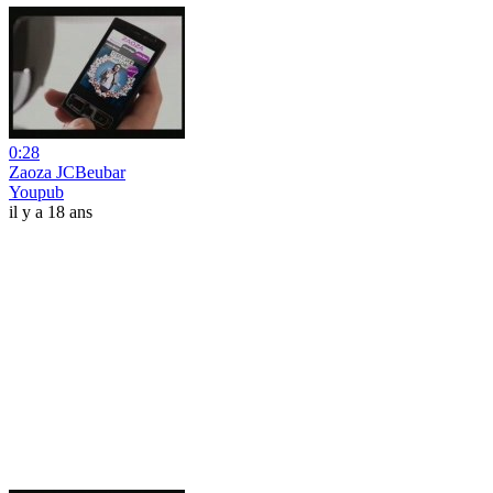
0:28
Zaoza JCBeubar
Youpub
il y a 18 ans