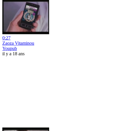
0:27
Zaoza Vitaminou
Youpub
il y a 18 ans