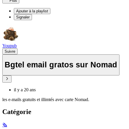
Plus
Ajouter à la playlist
Signaler
Youpub
Suivre
Bgtel email gratos sur Nomad
il y a 20 ans
les e-mails gratuits et illimtés avec carte Nomad.
Catégorie
🗞