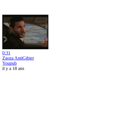
0:31
Zaoza AntiGibier
Youpub
il y a 18 ans