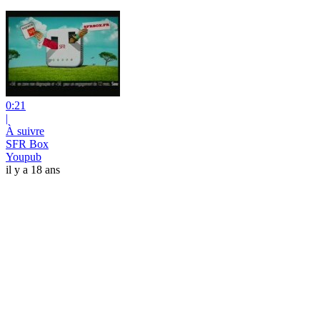
0:21
|
À suivre
SFR Box
Youpub
il y a 18 ans