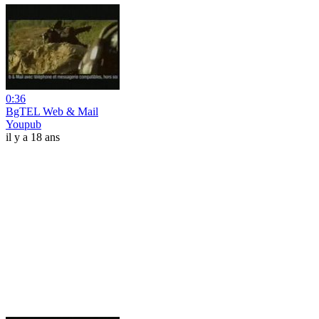
0:36
BgTEL Web & Mail
Youpub
il y a 18 ans