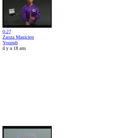
0:27
Zaoza Magicien
Youpub
il y a 18 ans