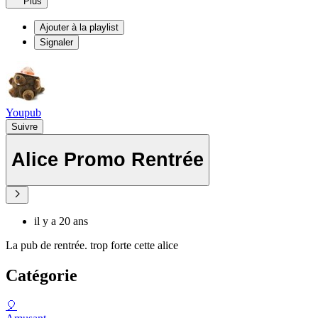
Plus
Ajouter à la playlist
Signaler
Youpub
Suivre
Alice Promo Rentrée
il y a 20 ans
La pub de rentrée. trop forte cette alice
Catégorie
🎈