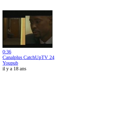
0:36
Canalplus CatchUpTV 24
Youpub
il y a 18 ans