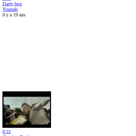
Darty box
Youpub
il y a 19 ans
0:31