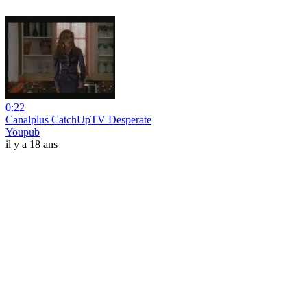
0:22
Canalplus CatchUpTV Desperate
Youpub
il y a 18 ans