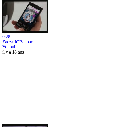
0:28
Zaoza JCBeubar
Youpub
il y a 18 ans