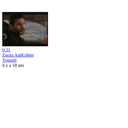
0:31
Zaoza AntiGibier
Youpub
il y a 18 ans