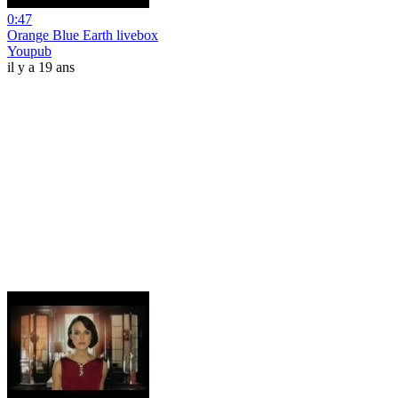
0:47
Orange Blue Earth livebox
Youpub
il y a 19 ans