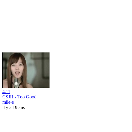
4:11
CSJH - Too Good
mlle-e
il y a 19 ans