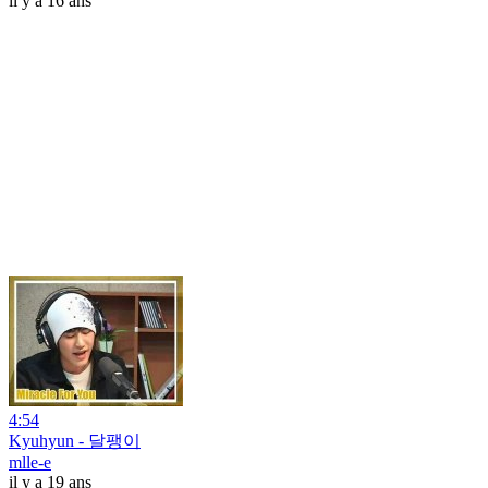
il y a 16 ans
4:54
Kyuhyun - 달팽이
mlle-e
il y a 19 ans