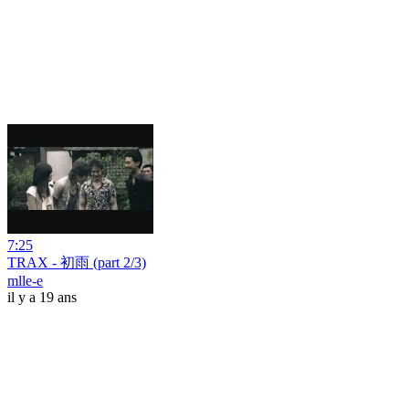
7:25
TRAX - 初雨 (part 2/3)
mlle-e
il y a 19 ans