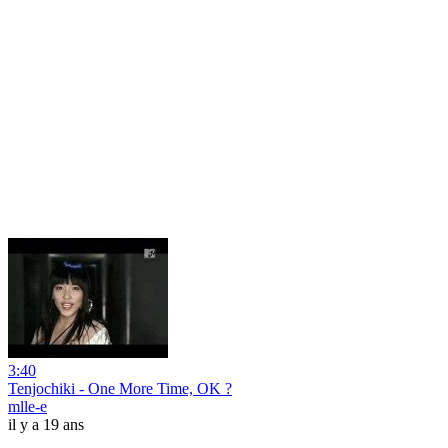
3:40
Tenjochiki - One More Time, OK ?
mlle-e
il y a 19 ans