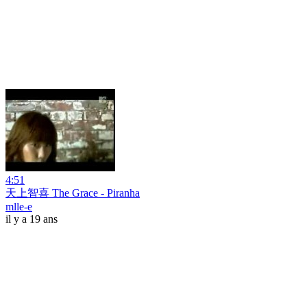
4:51
天上智喜 The Grace - Piranha
mlle-e
il y a 19 ans