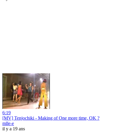
6:19
[MV] Tenjochiki - Making of One more time, OK ?
mlle-e
il y a 19 ans