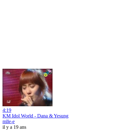
4:19
KM Idol World - Dana & Yesung
mlle-e
il y a 19 ans