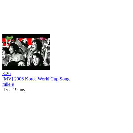
3:26
[MV] 2006 Korea World Cup Song
mlle-e
il y a 19 ans