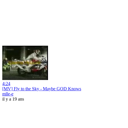
4:24
[MV] Fly to the Sky - Maybe GOD Knows
mlle-e
il y a 19 ans