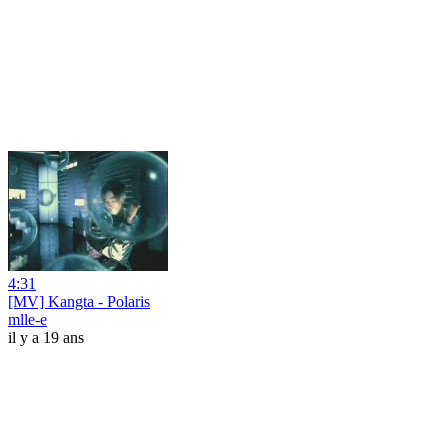
4:31
[MV] Kangta - Polaris
mlle-e
il y a 19 ans