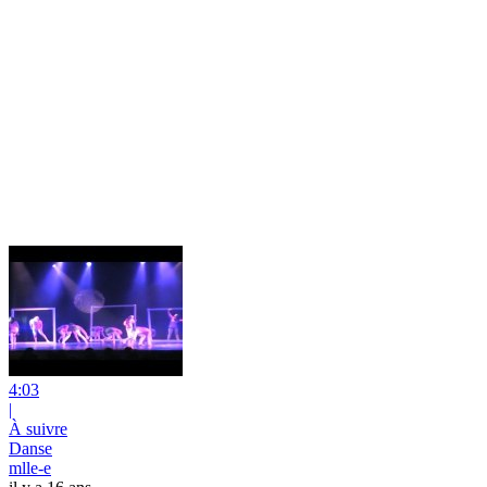
4:03
|
À suivre
Danse
mlle-e