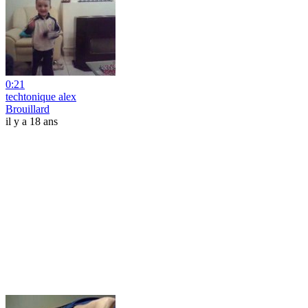
0:21
techtonique alex
Brouillard
il y a 18 ans