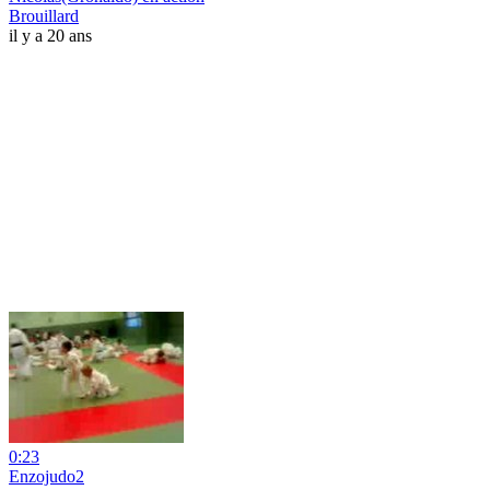
Brouillard
il y a 20 ans
0:23
Enzojudo2