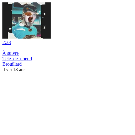
2:33
|
À suivre
Tête_de_noeud
Brouillard
il y a 18 ans