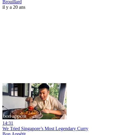
Brouillard
il y a 20 ans
14:31
We Tried Singapore’s Most Legendary Curry
Bon Appétit