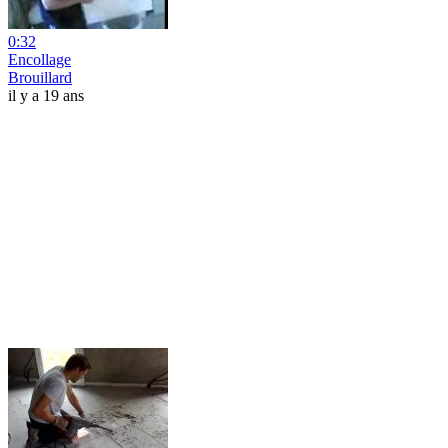
0:32
Encollage
Brouillard
il y a 19 ans