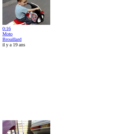
0:16
Moto
Brouillard
il y a 19 ans