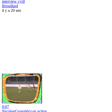
interview cyril
Brouillard
il y a 20 ans
0:07
Nicolas(Gronaldo) en action