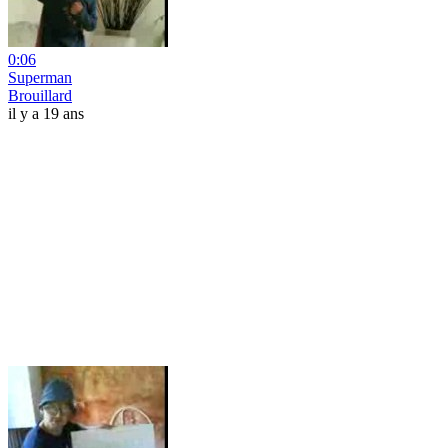
0:06
Superman
Brouillard
il y a 19 ans