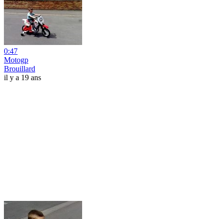
0:47
Motogp
Brouillard
il y a 19 ans