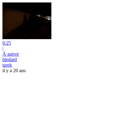
0:25
|
À suivre
bledard
tarek
il y a 20 ans