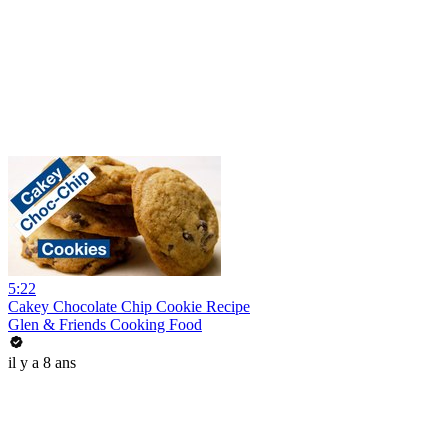
5:22
Cakey Chocolate Chip Cookie Recipe
Glen & Friends Cooking Food
il y a 8 ans