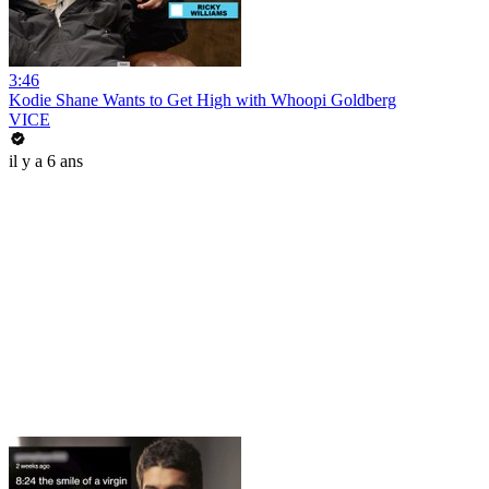
3:46
Kodie Shane Wants to Get High with Whoopi Goldberg
VICE
il y a 6 ans