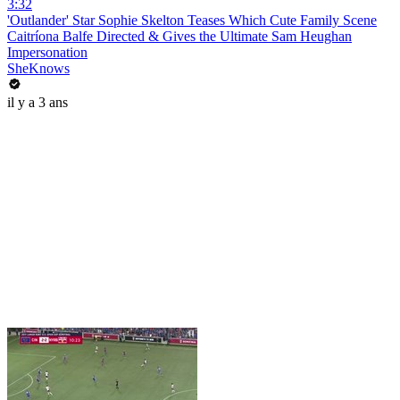
3:32
'Outlander' Star Sophie Skelton Teases Which Cute Family Scene
Caitríona Balfe Directed & Gives the Ultimate Sam Heughan
Impersonation
SheKnows
il y a 3 ans