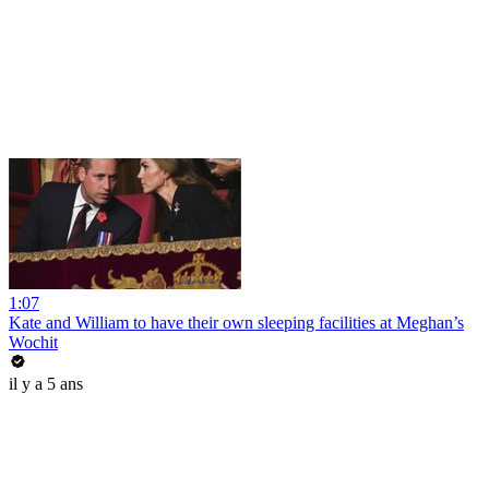
1:07
Kate and William to have their own sleeping facilities at Meghan’s
Wochit
il y a 5 ans