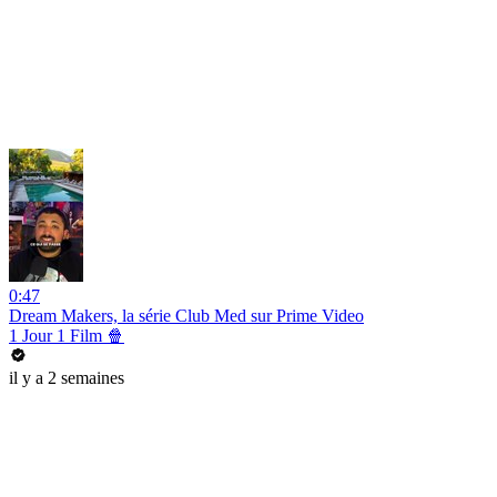
0:47
Dream Makers, la série Club Med sur Prime Video
1 Jour 1 Film 🍿
il y a 2 semaines