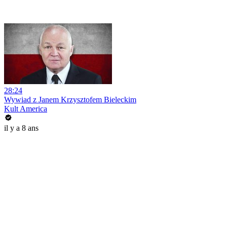
28:24
Wywiad z Janem Krzysztofem Bieleckim
Kult America
il y a 8 ans