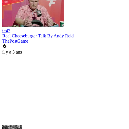
0:42
Real Cheeseburger Talk By Andy Reid
ThePostGame
il y a 3 ans