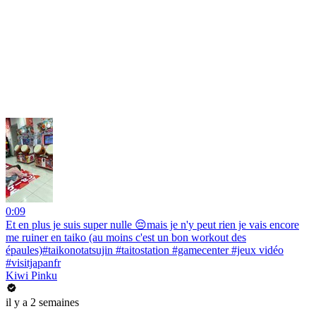
0:09
Et en plus je suis super nulle 😔mais je n'y peut rien je vais encore
me ruiner en taiko (au moins c'est un bon workout des
épaules)#taikonotatsujin #taitostation #gamecenter #jeux vidéo
#visitjapanfr
Kiwi Pinku
il y a 2 semaines