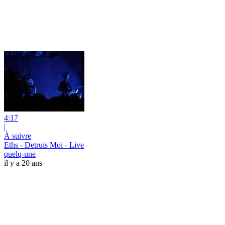
4:17
|
À suivre
Eths - Detruis Moi - Live
quelq-une
il y a 20 ans