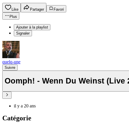
Like
Partager
Favori
Plus
Ajouter à la playlist
Signaler
quelq-une
Suivre
Oomph! - Wenn Du Weinst (Live 
il y a 20 ans
Catégorie