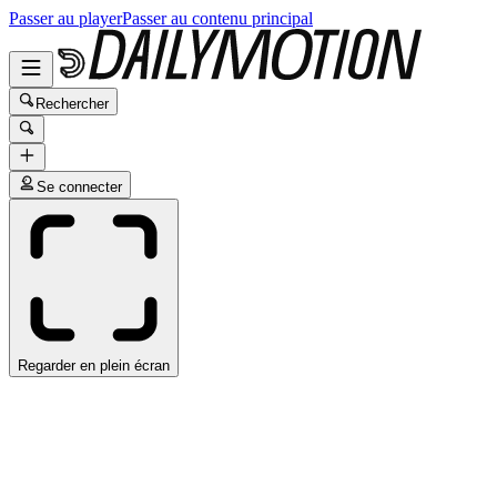
Passer au player
Passer au contenu principal
Rechercher
Se connecter
Regarder en plein écran