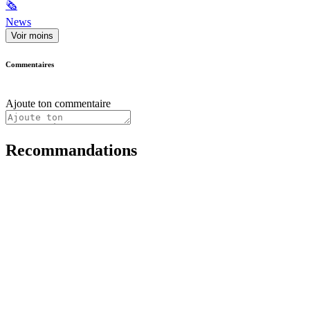
🗞
News
Voir moins
Commentaires
Ajoute ton commentaire
Recommandations