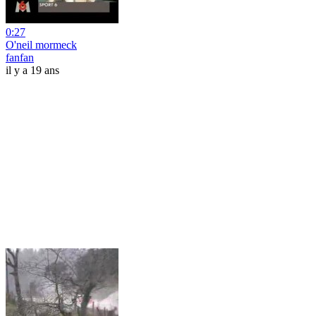
0:27
O'neil mormeck
fanfan
il y a 19 ans