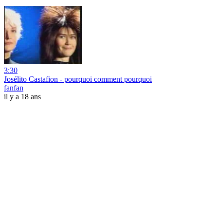
3:30
Josélito Castafion - pourquoi comment pourquoi
fanfan
il y a 18 ans