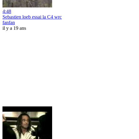
4:48
Sebastien loeb essai la C4 wrc
fanfan
il y a 19 ans