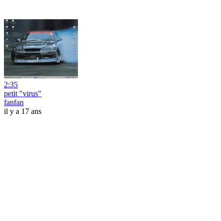
2:35
petit "virus"
fanfan
il y a 17 ans