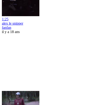
1:25
alex le snipper
fanfan
il y a 18 ans