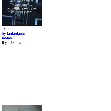
1:17
by fanfanfaron
fanfan
il y a 18 ans