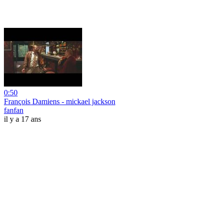
0:50
François Damiens - mickael jackson
fanfan
il y a 17 ans