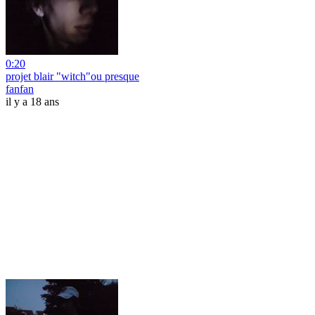
0:20
projet blair "witch"ou presque
fanfan
il y a 18 ans