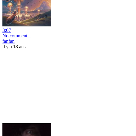
3:07
No comment...
fanfan
il y a 18 ans