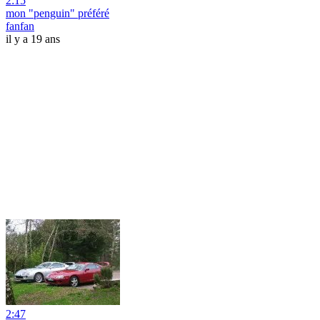
2:15
mon "penguin" préféré
fanfan
il y a 19 ans
2:47