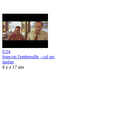
0:54
françois l'embrouille - cul sec
fanfan
il y a 17 ans