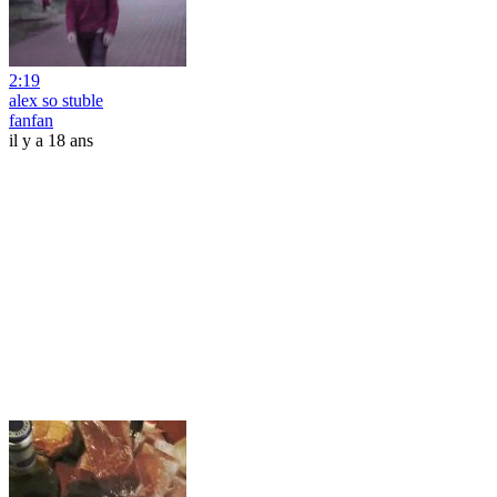
2:19
alex so stuble
fanfan
il y a 18 ans