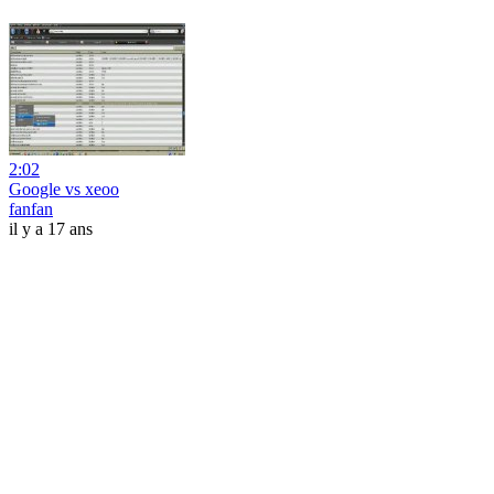
2:02
Google vs xeoo
fanfan
il y a 17 ans