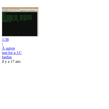
1:38
|
À suivre
just for u J.C
fanfan
il y a 17 ans