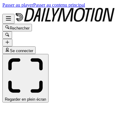
Passer au player
Passer au contenu principal
Rechercher
Se connecter
Regarder en plein écran