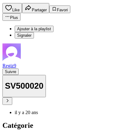
Like
Partager
Favori
Plus
Ajouter à la playlist
Signaler
Regiz9
Suivre
SV500020
il y a 20 ans
Catégorie