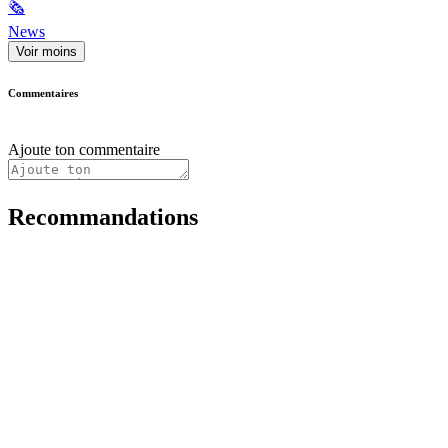
🗞
News
Voir moins
Commentaires
Ajoute ton commentaire
Recommandations