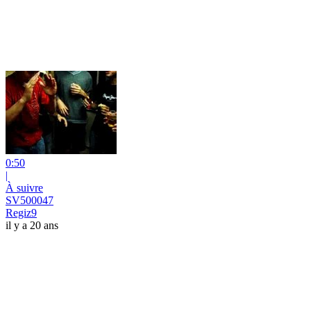
0:50
|
À suivre
SV500047
Regiz9
il y a 20 ans