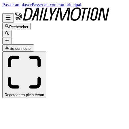
Passer au player
Passer au contenu principal
Rechercher
Se connecter
Regarder en plein écran