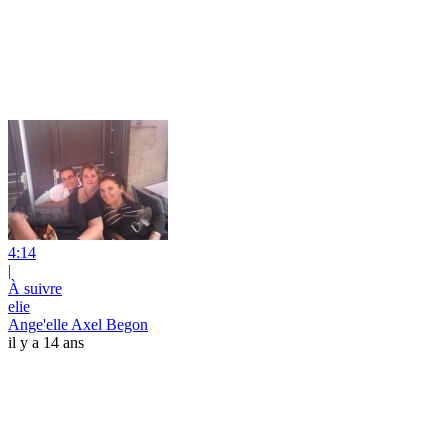
4:14
|
À suivre
elie
Ange'elle Axel Begon
il y a 14 ans