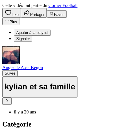
Cette vidéo fait partie du
Corner Football
Like
Partager
Favori
Plus
Ajouter à la playlist
Signaler
Ange'elle Axel Begon
Suivre
kylian et sa famille
il y a 20 ans
Catégorie