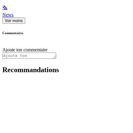
🗞
News
Voir moins
Commentaires
Ajoute ton commentaire
Recommandations