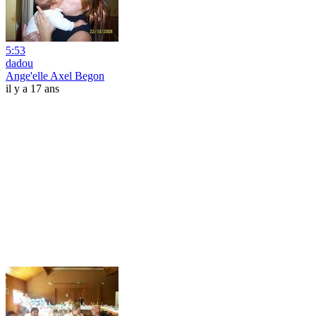
5:53
dadou
Ange'elle Axel Begon
il y a 17 ans