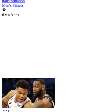
transformation
Men's Fitness
il y a 8 ans
2:23