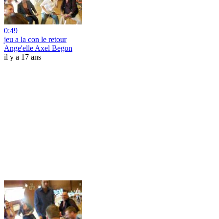
0:49
jeu a la con le retour
Ange'elle Axel Begon
il y a 17 ans