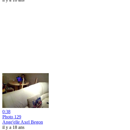
0:38
Photo 129
Ange'elle Axel Begon
il y a 18 ans