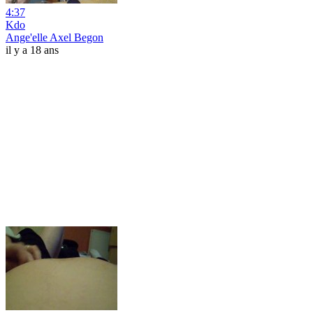
4:37
Kdo
Ange'elle Axel Begon
il y a 18 ans