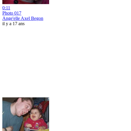
0:11
Photo 017
Ange'elle Axel Begon
il y a 17 ans