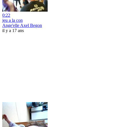
0:22
jeu a la con
Ange'elle Axel Begon
il y a 17 ans