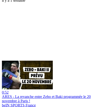
il y a 1 semaine
0:52
ARES - La revanche entre Zebo et Baki programmée le 20
novembre à Paris !
beIN SPORTS France