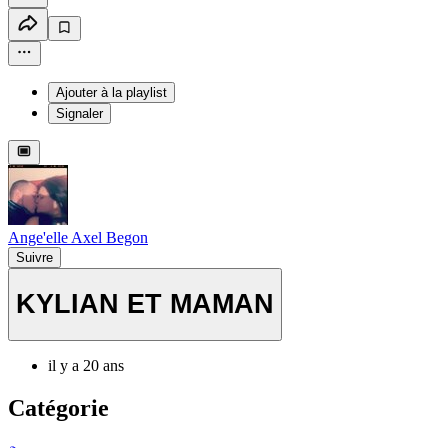
Ajouter à la playlist
Signaler
Ange'elle Axel Begon
Suivre
KYLIAN ET MAMAN
il y a 20 ans
Catégorie