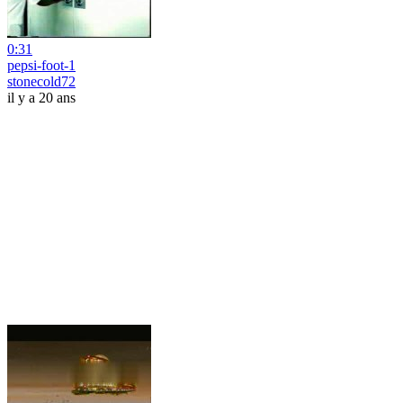
0:31
pepsi-foot-1
stonecold72
il y a 20 ans