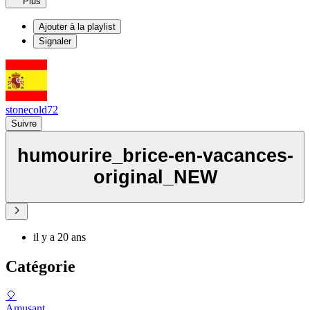
Plus
Ajouter à la playlist
Signaler
stonecold72
Suivre
humourire_brice-en-vacances-
original_NEW
il y a 20 ans
Catégorie
🎈
Amusant