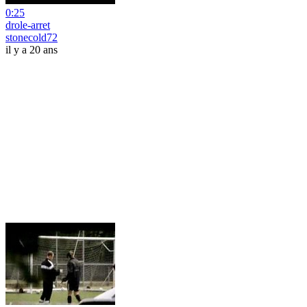
0:25
drole-arret
stonecold72
il y a 20 ans