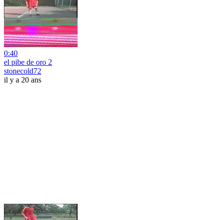
0:40
el pibe de oro 2
stonecold72
il y a 20 ans