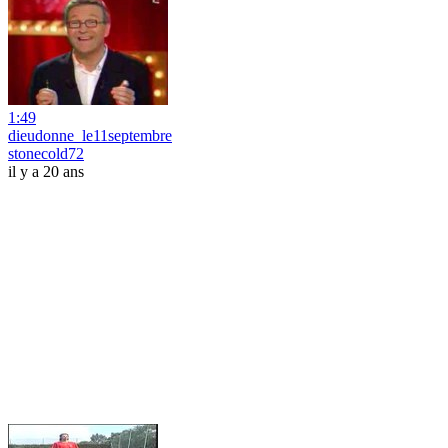
1:49
dieudonne_le11septembre
stonecold72
il y a 20 ans