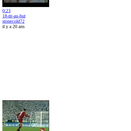
0:23
18-tir-au-but
stonecold72
il y a 20 ans