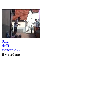
0:12
defff
stonecold72
il y a 20 ans