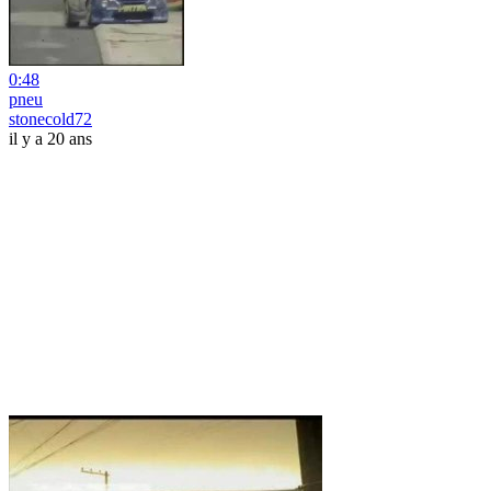
0:48
pneu
stonecold72
il y a 20 ans