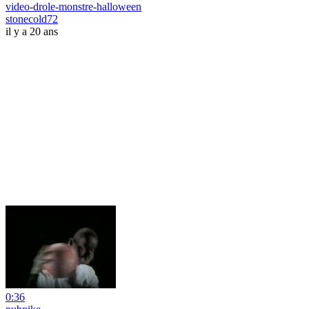
video-drole-monstre-halloween
stonecold72
il y a 20 ans
0:36