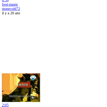
0:59
foot-magic
stonecold72
il y a 20 ans
2:05