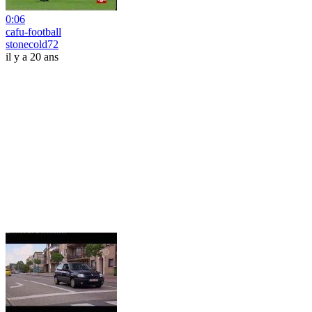
0:06
cafu-football
stonecold72
il y a 20 ans