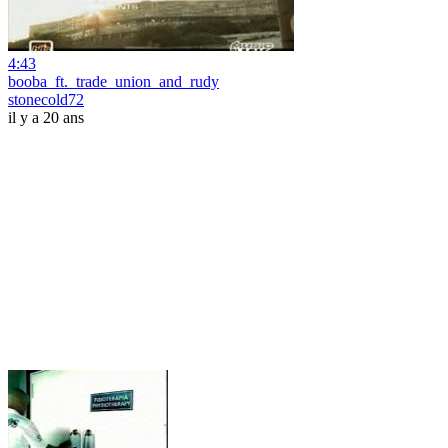
4:43
booba_ft._trade_union_and_rudy
stonecold72
il y a 20 ans