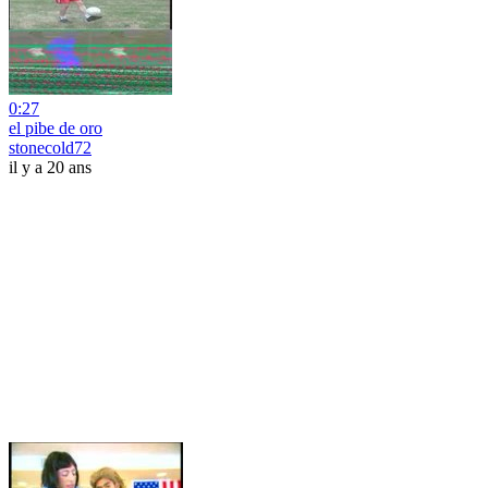
0:27
el pibe de oro
stonecold72
il y a 20 ans