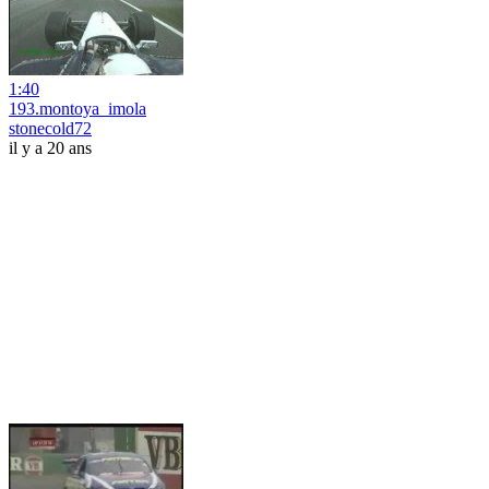
1:40
193.montoya_imola
stonecold72
il y a 20 ans