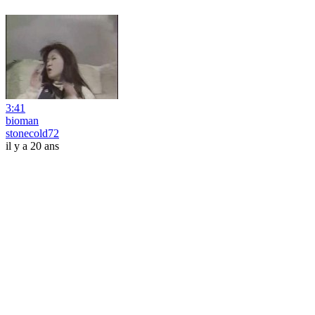
3:41
bioman
stonecold72
il y a 20 ans