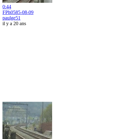
0:44
FPh0585-08-09
paulge51
il y a 20 ans