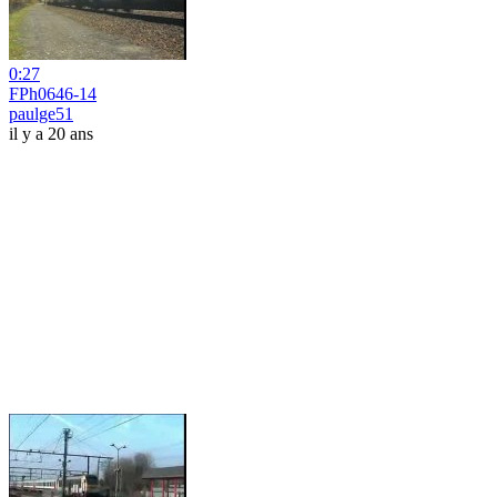
0:27
FPh0646-14
paulge51
il y a 20 ans