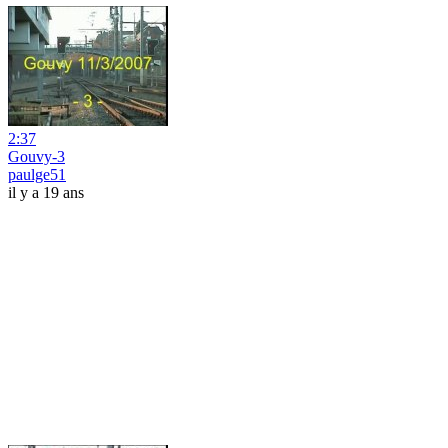
2:37
Gouvy-3
paulge51
il y a 19 ans