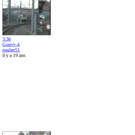
3:36
Gouvy-4
paulge51
il y a 19 ans