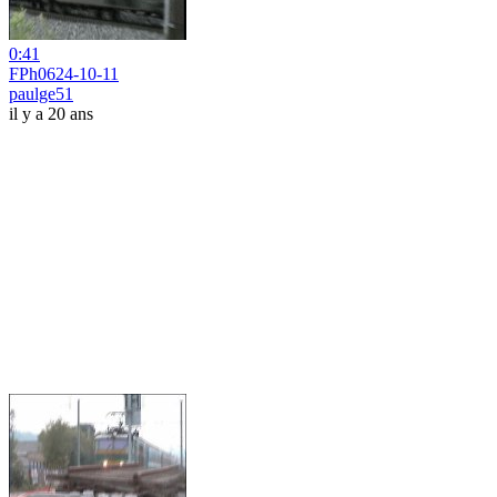
0:41
FPh0624-10-11
paulge51
il y a 20 ans