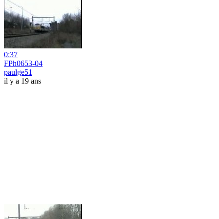
0:37
FPh0653-04
paulge51
il y a 19 ans