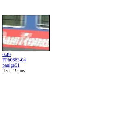
0:49
FPh0663-04
paulge51
il y a 19 ans