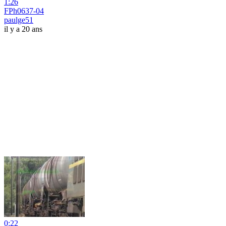
1:26
FPh0637-04
paulge51
il y a 20 ans
0:22