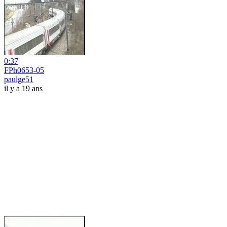
0:37
FPh0653-05
paulge51
il y a 19 ans