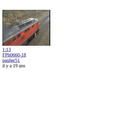
1:13
FPh0660-18
paulge51
il y a 19 ans