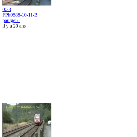
0:33
FPh0588-10-11-B
paulge51
il y a 20 ans