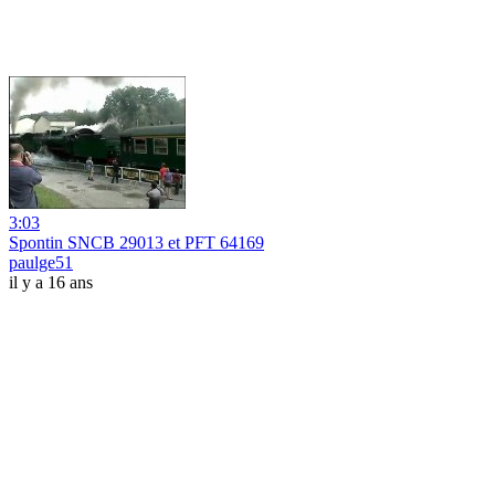
3:03
Spontin SNCB 29013 et PFT 64169
paulge51
il y a 16 ans