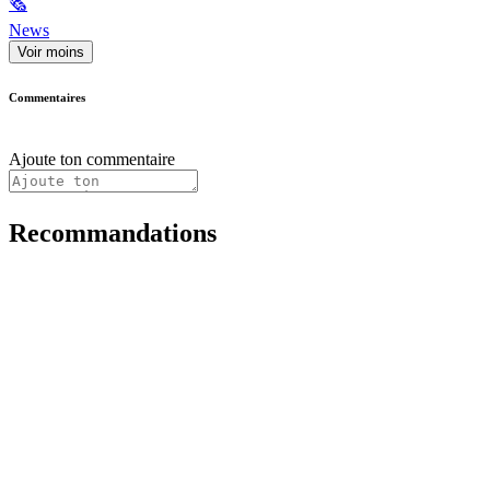
🗞
News
Voir moins
Commentaires
Ajoute ton commentaire
Recommandations