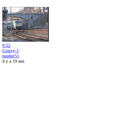
0:52
Gouvy-1
paulge51
il y a 19 ans