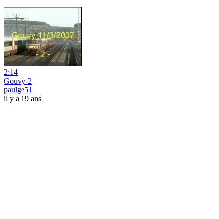
2:14
Gouvy-2
paulge51
il y a 19 ans