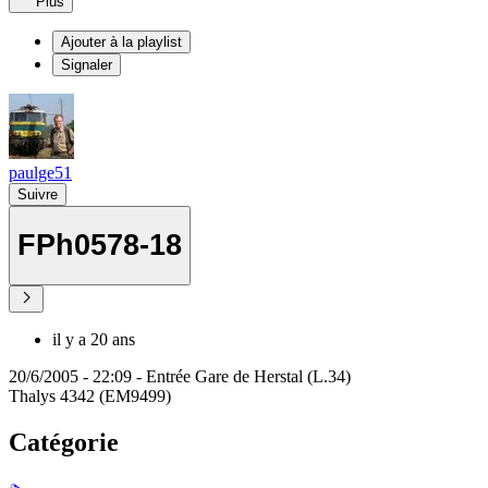
Plus
Ajouter à la playlist
Signaler
paulge51
Suivre
FPh0578-18
il y a 20 ans
20/6/2005 - 22:09 - Entrée Gare de Herstal (L.34)
Thalys 4342 (EM9499)
Catégorie