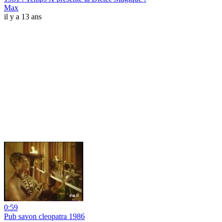
Max
il y a 13 ans
0:59
Pub savon cleopatra 1986