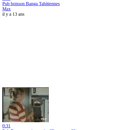
Pub boisson Banga Tahitiennes
Max
il y a 13 ans
0:31