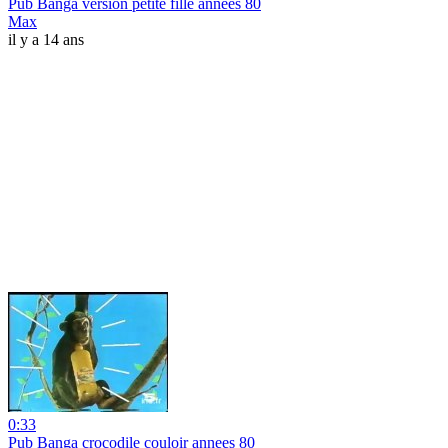
Pub Banga version petite fille annees 80
Max
il y a 14 ans
0:33
Pub Banga crocodile couloir annees 80