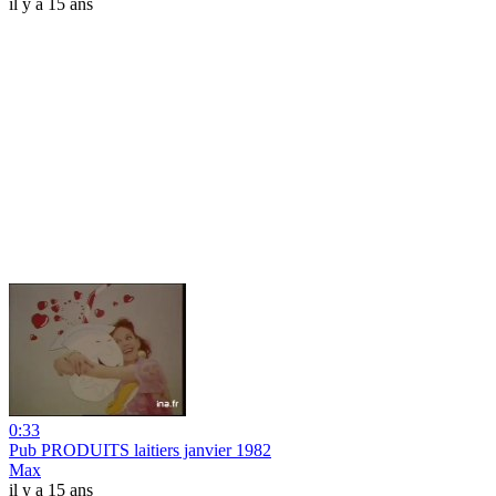
il y a 15 ans
0:33
Pub PRODUITS laitiers janvier 1982
Max
il y a 15 ans