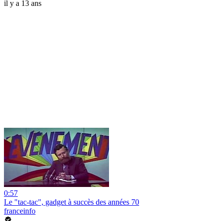
il y a 13 ans
0:57
Le "tac-tac", gadget à succès des années 70
franceinfo