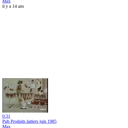
Max
il y a 14 ans
0:31
Pub Produits laitiers juin 1985
Max