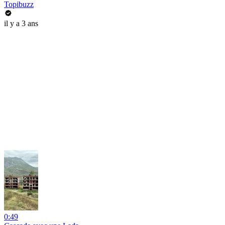
Topibuzz
il y a 3 ans
0:49