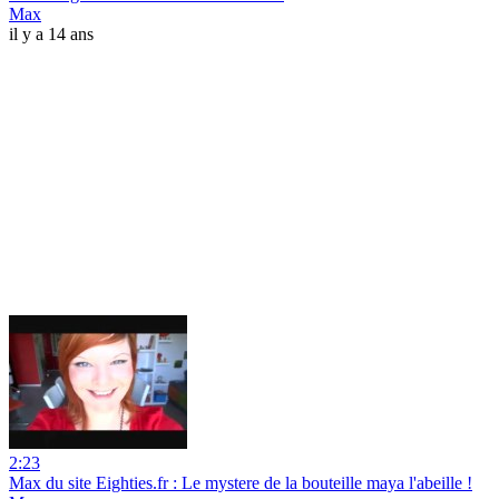
Max
il y a 14 ans
2:23
Max du site Eighties.fr : Le mystere de la bouteille maya l'abeille !