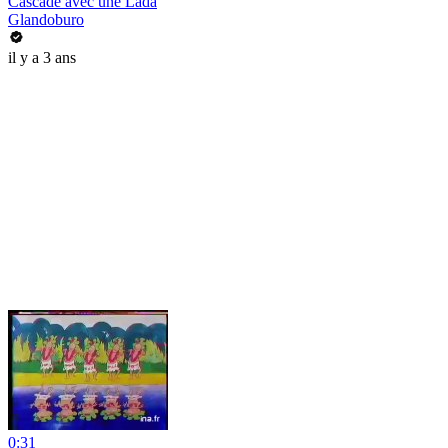
Cascade avec une Lada
Glandoburo
il y a 3 ans
0:31