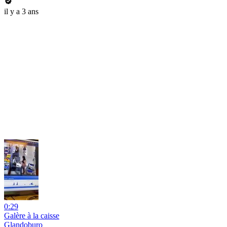
il y a 3 ans
0:29
Galère à la caisse
Glandoburo