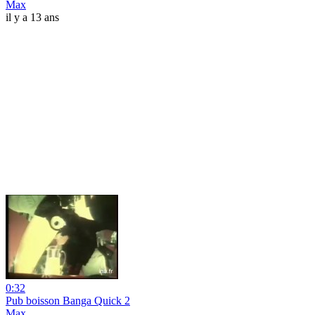
Max
il y a 13 ans
0:32
Pub boisson Banga Quick 2
Max