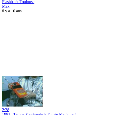
Flashback Toulouse
Max
il y a 10 ans
2:28
1981 : Temps X présente la Dictée Magique !