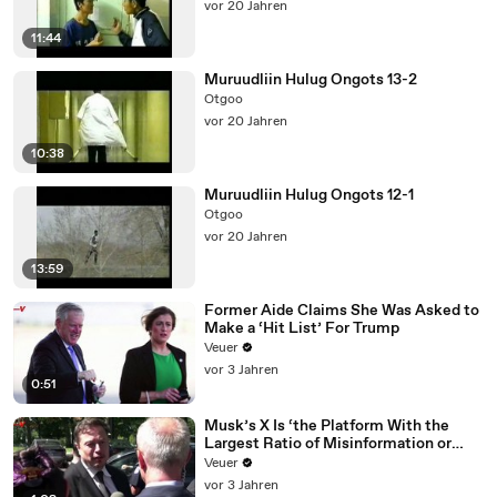
vor 20 Jahren
11:44
Muruudliin Hulug Ongots 13-2
Otgoo
vor 20 Jahren
10:38
Muruudliin Hulug Ongots 12-1
Otgoo
vor 20 Jahren
13:59
Former Aide Claims She Was Asked to
Make a ‘Hit List’ For Trump
Veuer
vor 3 Jahren
0:51
Musk’s X Is ‘the Platform With the
Largest Ratio of Misinformation or
Disinformation’ Amongst All Social
Veuer
Media Platforms
vor 3 Jahren