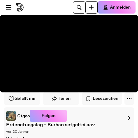
Zum Player springen
Zum Hauptinhalt springen
Anmelden
Gefällt mir
Teilen
Lesezeichen
Folgen
Otgoo
Erdenetungalag - Burhan setgeltei aav
vor 20 Jahren