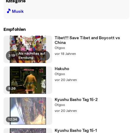
Kategorie
🎵
Musik
Empfohlen
Tibet!!! Save Tibet and Boycott vs
China
Otgoo
Als nächstes auf
vor 18 Jahren
3:19
|
Sendung
Hakuho
Otgoo
vor 20 Jahren
8:26
Kyushu Basho Tag 15-2
Otgoo
vor 20 Jahren
12:34
Kyushu Basho Tag 15-1