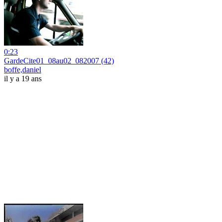
0:23
GardeCite01_08au02_082007 (42)
boffe,daniel
il y a 19 ans