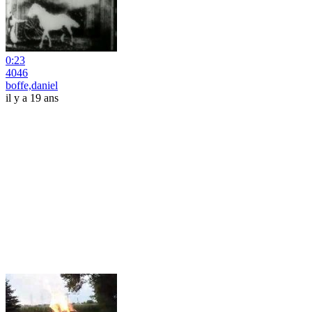
0:23
4046
boffe,daniel
il y a 19 ans