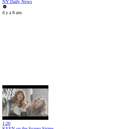
NY Daily News
il y a 8 ans
1:20
KEEN on the Suarez Sisters