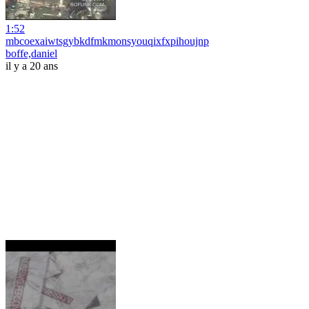
1:52
mbcoexaiwtsgybkdfmkmonsyouqixfxpihoujnp
boffe,daniel
il y a 20 ans