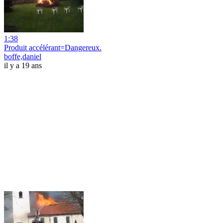
1:38
Produit accélérant=Dangereux.
boffe,daniel
il y a 19 ans