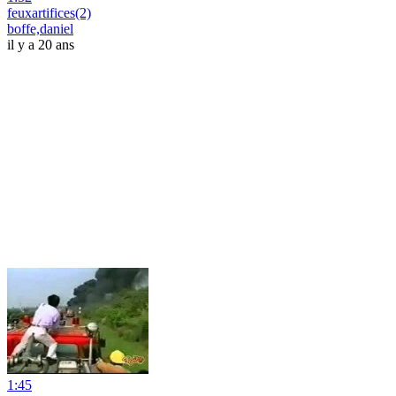
feuxartifices(2)
boffe,daniel
il y a 20 ans
1:45