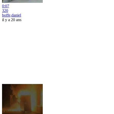
0:07
320
boffe,daniel
il y a 20 ans