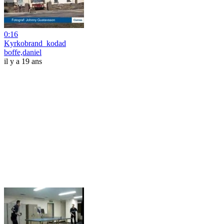
0:16
Kyrkobrand_kodad
boffe,daniel
il y a 19 ans