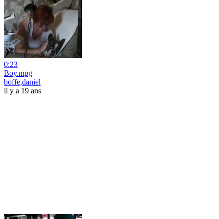
0:23
Boy.mpg
boffe,daniel
il y a 19 ans