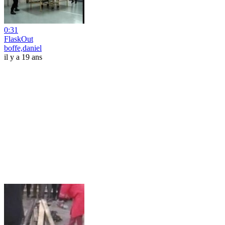
0:31
FlaskOut
boffe,daniel
il y a 19 ans