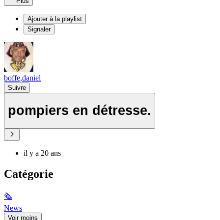
Plus
Ajouter à la playlist
Signaler
boffe,daniel
Suivre
pompiers en détresse.
il y a 20 ans
Catégorie
🗞
News
Voir moins