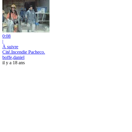
0:08
|
À suivre
Cité.Incendie Pacheco.
boffe,daniel
il y a 18 ans