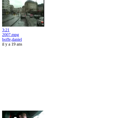
3:21
2007.mpg
boffe,daniel
il y a 19 ans