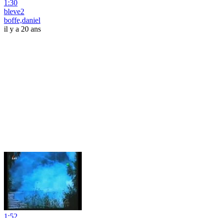
1:30
bleve2
boffe,daniel
il y a 20 ans
1:52