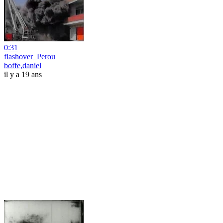
0:31
flashover_Perou
boffe,daniel
il y a 19 ans