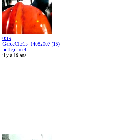
0:19
GardeCite13_14082007 (15)
boffe,daniel
il y a 19 ans