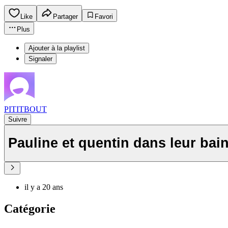
Like
Partager
Favori
Plus
Ajouter à la playlist
Signaler
PITITBOUT
Suivre
Pauline et quentin dans leur bai
il y a 20 ans
Catégorie