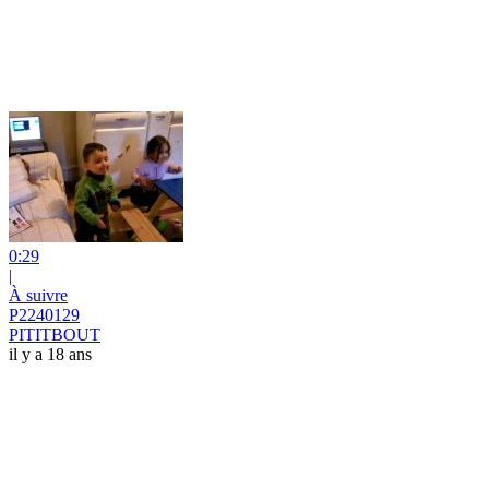
0:29
|
À suivre
P2240129
PITITBOUT
il y a 18 ans