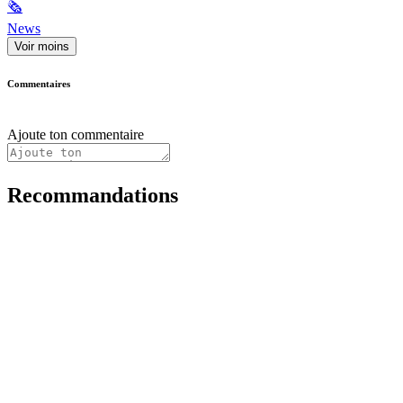
🗞
News
Voir moins
Commentaires
Ajoute ton commentaire
Recommandations