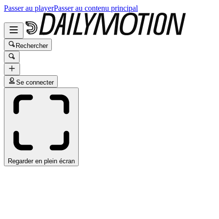
Passer au player
Passer au contenu principal
Rechercher
Se connecter
Regarder en plein écran