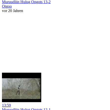
Muruudliin Hulug Ongots 13-2
Otgoo
vor 20 Jahren
13:59
Muruudliin Hulug Ongots 12-1