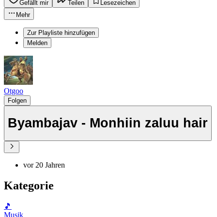
Gefällt mir
Teilen
Lesezeichen
Mehr
Zur Playliste hinzufügen
Melden
Otgoo
Folgen
Byambajav - Monhiin zaluu hair
vor 20 Jahren
Kategorie
🎵
Musik