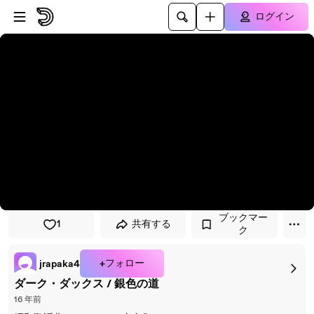
プレイヤーにスキップ
メインコンテンツにスキップ
ログイン
ブックマー
1
共有する
ク
+フォロー
jrapaka4
ダーク・ダックス / 銀色の道
16 年前