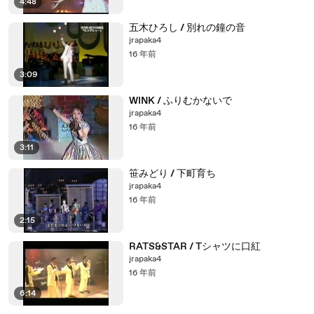
4:48
五木ひろし / 別れの鐘の音
jrapaka4
16 年前
3:09
WINK / ふりむかないで
jrapaka4
16 年前
3:11
笹みどり / 下町育ち
jrapaka4
16 年前
2:15
RATS&STAR / Tシャツに口紅
jrapaka4
16 年前
6:14