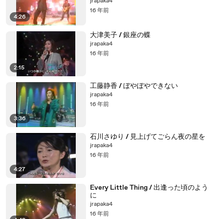
jrapaka4
16 年前
4:26
大津美子 / 銀座の蝶
jrapaka4
16 年前
2:15
工藤静香 / ぼやぼやできない
jrapaka4
16 年前
3:36
石川さゆり / 見上げてごらん夜の星を
jrapaka4
16 年前
4:27
Every Little Thing / 出逢った頃のよう
に
jrapaka4
16 年前