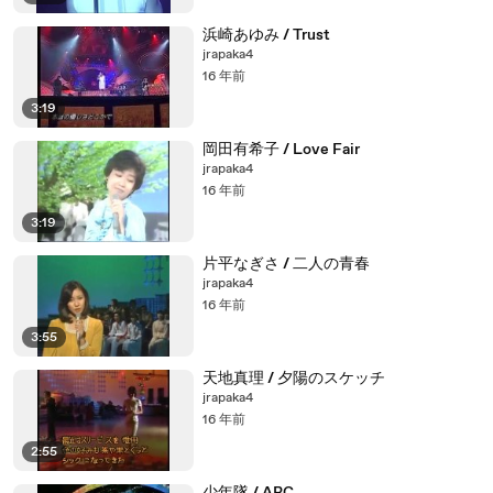
浜崎あゆみ / Trust
jrapaka4
16 年前
3:19
岡田有希子 / Love Fair
jrapaka4
16 年前
3:19
片平なぎさ / 二人の青春
jrapaka4
16 年前
3:55
天地真理 / 夕陽のスケッチ
jrapaka4
16 年前
2:55