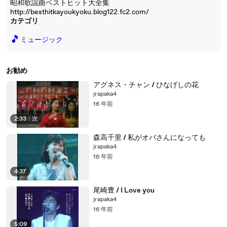
昭和歌謡曲ベストヒット大全集
http://besthitkayoukyoku.blog122.fc2.com/
カテゴリ
🎵
ミュージック
お勧め
アグネス・チャン / ひなげしの花
jrapaka4
16 年前
2:33
|
次
森高千里 / 私がオバさんになっても
jrapaka4
16 年前
4:37
尾崎豊 / I Love you
jrapaka4
16 年前
5:09