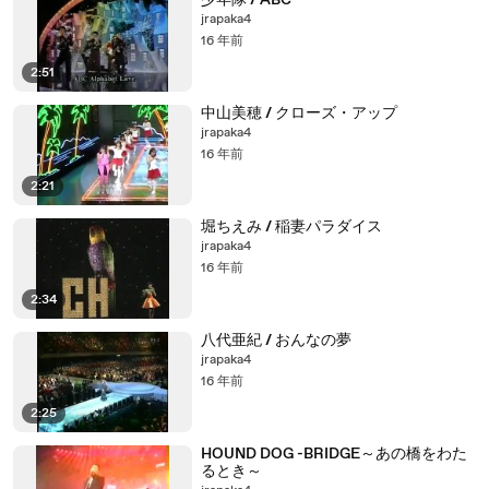
少年隊 / ABC
jrapaka4
16 年前
2:51
中山美穂 / クローズ・アップ
jrapaka4
16 年前
2:21
堀ちえみ / 稲妻パラダイス
jrapaka4
16 年前
2:34
八代亜紀 / おんなの夢
jrapaka4
16 年前
2:25
HOUND DOG -BRIDGE～あの橋をわた
るとき～