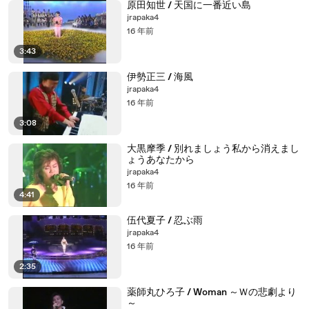
原田知世 / 天国に一番近い島
jrapaka4
16 年前
3:43
伊勢正三 / 海風
jrapaka4
16 年前
3:08
大黒摩季 / 別れましょう私から消えまし
ょうあなたから
jrapaka4
16 年前
4:41
伍代夏子 / 忍ぶ雨
jrapaka4
16 年前
2:35
薬師丸ひろ子 / Woman ～Ｗの悲劇より
～