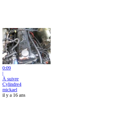
0:09
|
À suivre
Cylindre4
mickael
il y a 16 ans