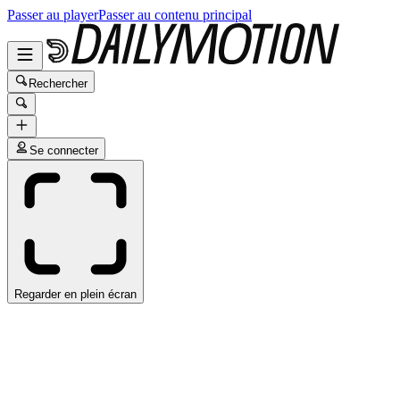
Passer au player
Passer au contenu principal
Rechercher
Se connecter
Regarder en plein écran