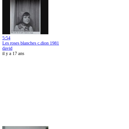
5:54
Les roses blanches c.dion 1981
david
il y a 17 ans