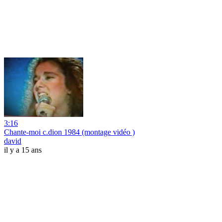
3:16
Chante-moi c.dion 1984 (montage vidéo )
david
il y a 15 ans