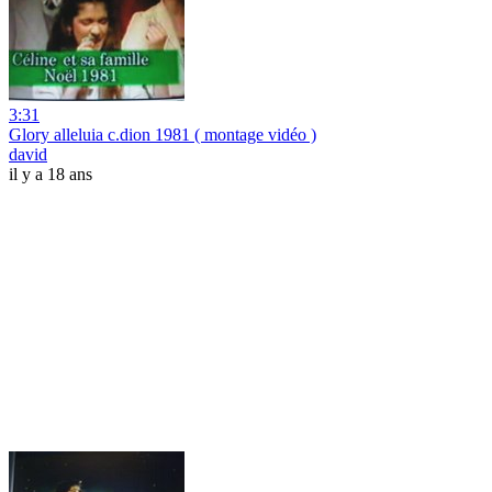
3:31
Glory alleluia c.dion 1981 ( montage vidéo )
david
il y a 18 ans