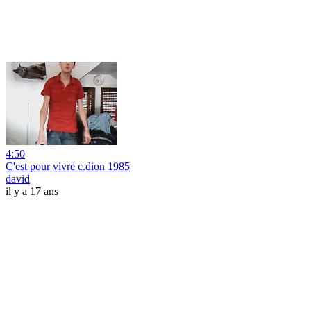
4:50
C'est pour vivre c.dion 1985
david
il y a 17 ans