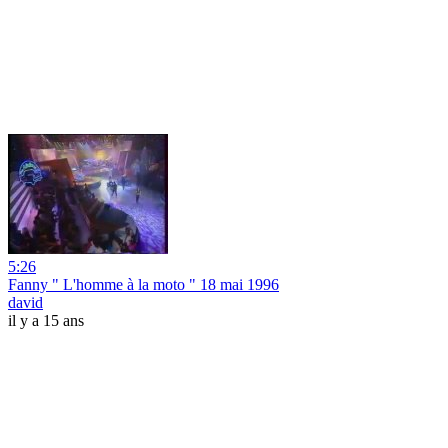
5:26
Fanny " L'homme à la moto " 18 mai 1996
david
il y a 15 ans