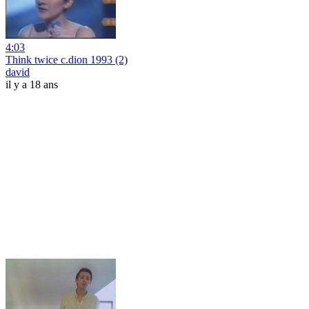
4:03
Think twice c.dion 1993 (2)
david
il y a 18 ans