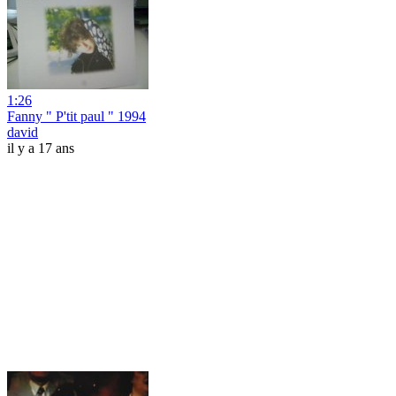
1:26
Fanny " P'tit paul " 1994
david
il y a 17 ans