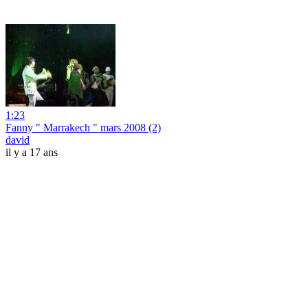
1:23
Fanny " Marrakech " mars 2008 (2)
david
il y a 17 ans