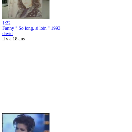
1:22
Fanny " So long, si loin " 1993
david
il y a 18 ans