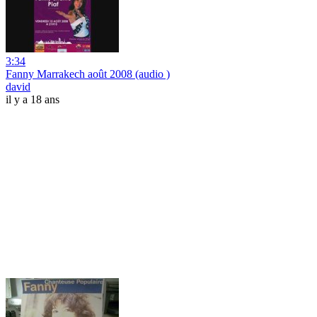
3:34
Fanny Marrakech août 2008 (audio )
david
il y a 18 ans