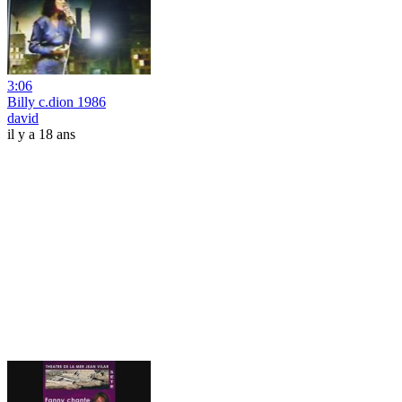
3:06
Billy c.dion 1986
david
il y a 18 ans