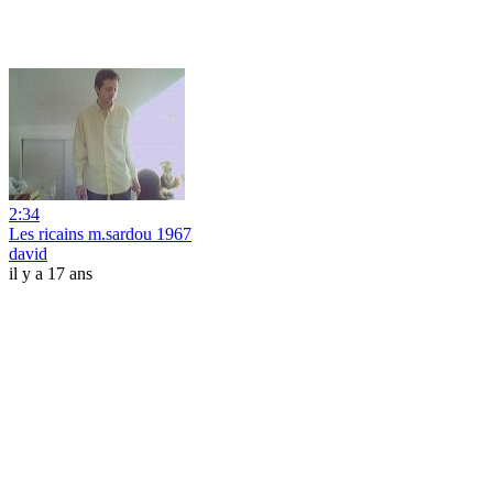
2:34
Les ricains m.sardou 1967
david
il y a 17 ans