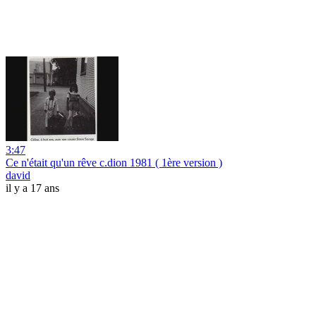
3:47
Ce n'était qu'un rêve c.dion 1981 ( 1ère version )
david
il y a 17 ans