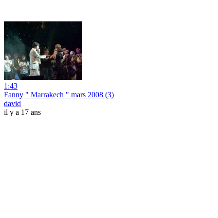
1:43
Fanny " Marrakech " mars 2008 (3)
david
il y a 17 ans