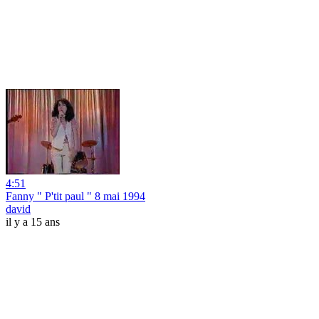
4:51
Fanny " P'tit paul " 8 mai 1994
david
il y a 15 ans