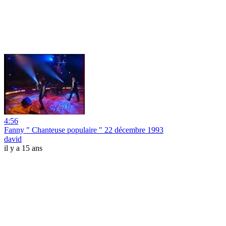
4:56
Fanny " Chanteuse populaire " 22 décembre 1993
david
il y a 15 ans