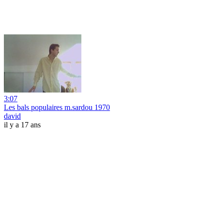
3:07
Les bals populaires m.sardou 1970
david
il y a 17 ans