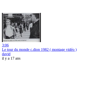
3:06
Le tour du monde c.dion 1982 ( montage vidéo )
david
il y a 17 ans