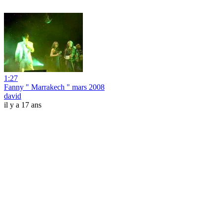
1:27
Fanny " Marrakech " mars 2008
david
il y a 17 ans