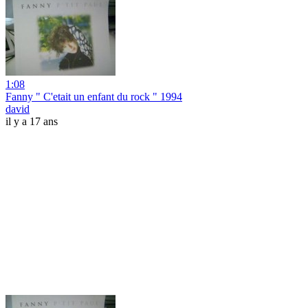
1:08
Fanny " C'etait un enfant du rock " 1994
david
il y a 17 ans