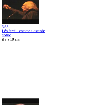
3:38
Léo ferré _ comme a ostende
cedric
il y a 18 ans