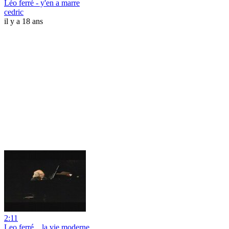
Léo ferré - y'en a marre
cedric
il y a 18 ans
2:11
Leo ferré _ la vie moderne