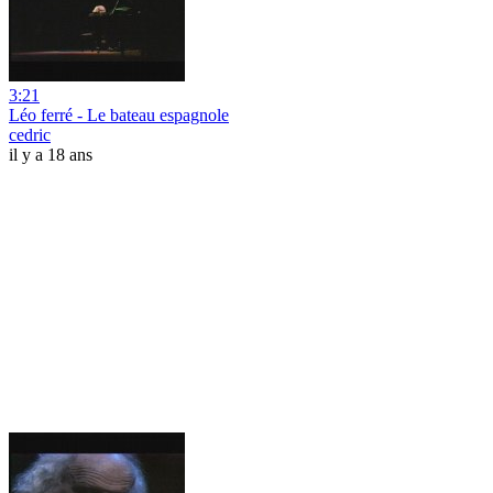
3:21
Léo ferré - Le bateau espagnole
cedric
il y a 18 ans