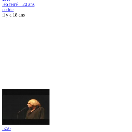
léo ferré _ 20 ans
cedric
il y a 18 ans
5:56