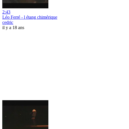
2:43
Léo Ferré - l étang chimérique
cedric
il y a 18 ans