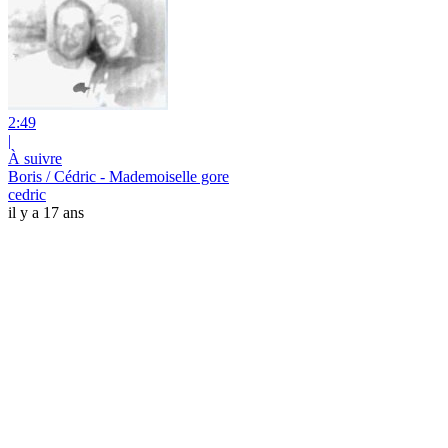
2:49
|
À suivre
Boris / Cédric - Mademoiselle gore
cedric
il y a 17 ans