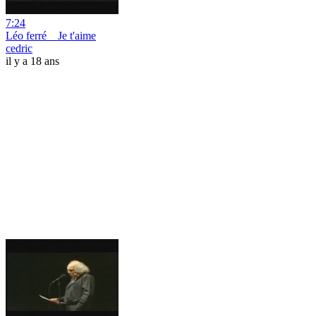
7:24
Léo ferré _ Je t'aime
cedric
il y a 18 ans