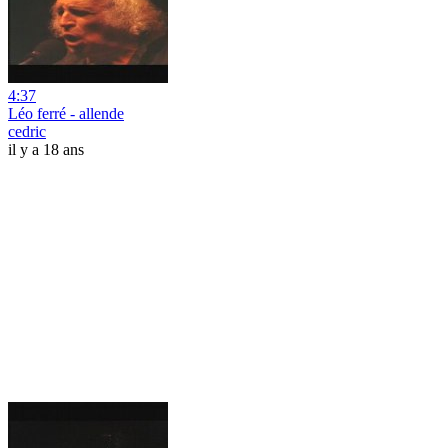
4:37
Léo ferré - allende
cedric
il y a 18 ans