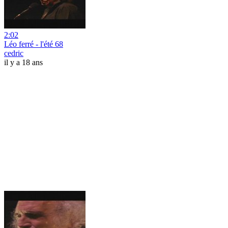
2:02
Léo ferré - l'été 68
cedric
il y a 18 ans