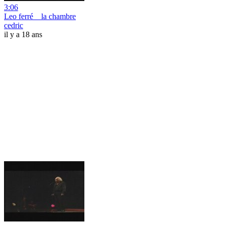
3:06
Leo ferré _ la chambre
cedric
il y a 18 ans