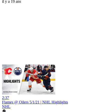
il y a 19 ans
2:37
Flames @ Oilers 5/1/21 | NHL Highlights
NHL