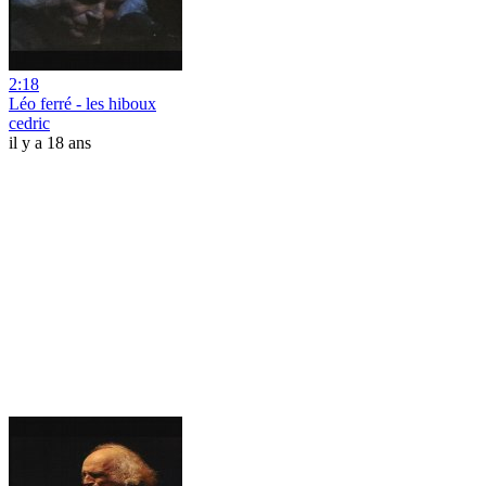
2:18
Léo ferré - les hiboux
cedric
il y a 18 ans