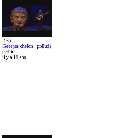
2:35
Georges chelon - prélude
cedric
il y a 18 ans