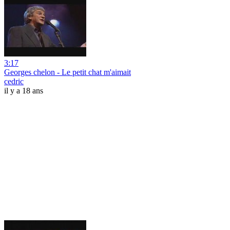
3:17
Georges chelon - Le petit chat m'aimait
cedric
il y a 18 ans