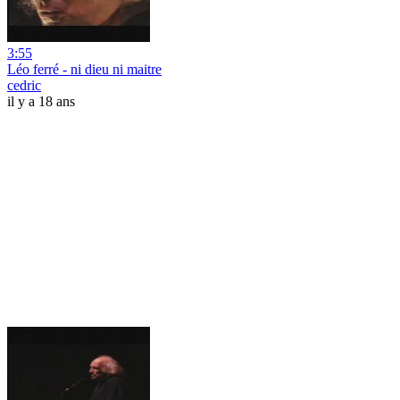
3:55
Léo ferré - ni dieu ni maitre
cedric
il y a 18 ans