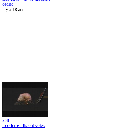
cedric
il y a 18 ans
2:48
Léo ferré - Ils ont votés