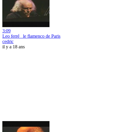
3:09
Leo ferré _le flamenco de Paris
cedric
il y a 18 ans