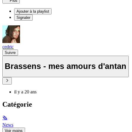
Plus
Ajouter à la playlist
Signaler
cedric
Suivre
Brassens - mes amours d'antan
il y a 20 ans
Catégorie
🗞
News
Voir moins