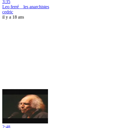
3:35
Leo ferré _ les anarchistes
cedric
il y a 18 ans
2:48