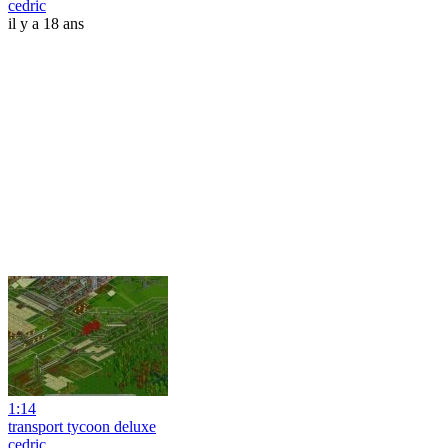
cedric
il y a 18 ans
1:14
transport tycoon deluxe
cedric