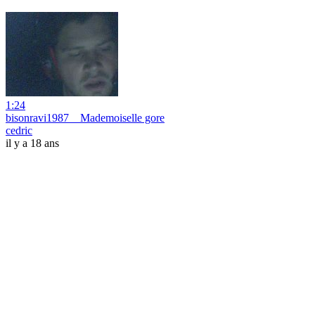
1:24
bisonravi1987 _ Mademoiselle gore
cedric
il y a 18 ans