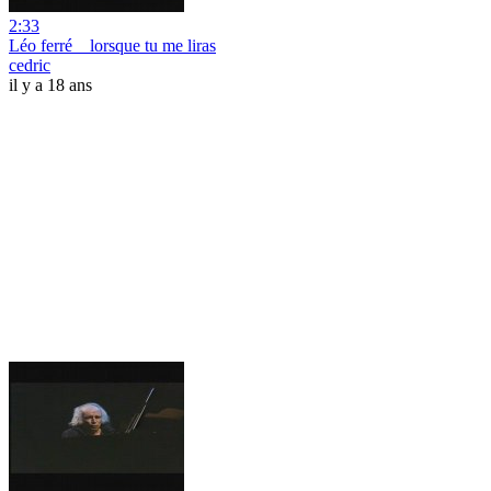
2:33
Léo ferré _ lorsque tu me liras
cedric
il y a 18 ans