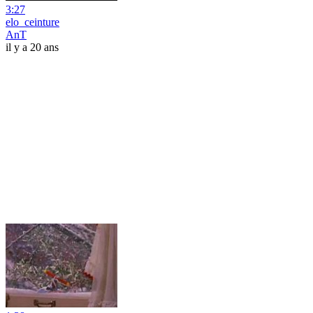
3:27
elo_ceinture
AnT
il y a 20 ans