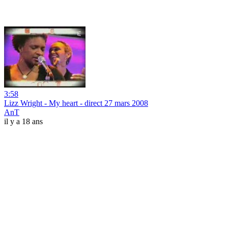
3:58
Lizz Wright - My heart - direct 27 mars 2008
AnT
il y a 18 ans