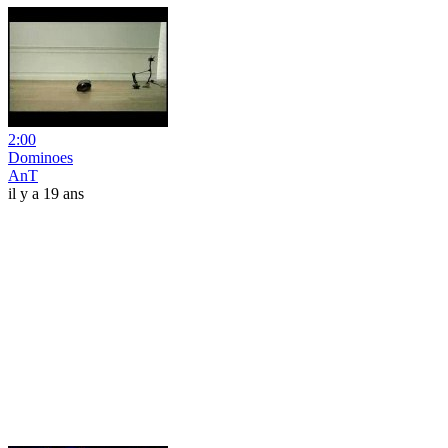
2:00
Dominoes
AnT
il y a 19 ans