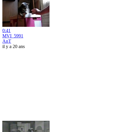
0:41
MVI_5991
AnT
il y a 20 ans