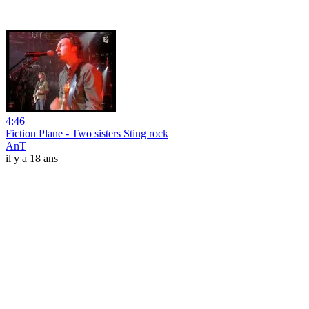
4:46
Fiction Plane - Two sisters Sting rock
AnT
il y a 18 ans