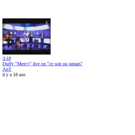
3:18
Duffy "Mercy" live on "ce soir ou jamais"
AnT
il y a 18 ans