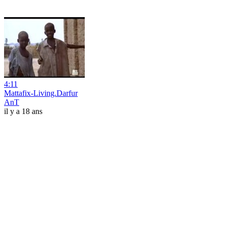
4:11
Mattafix-Living.Darfur
AnT
il y a 18 ans