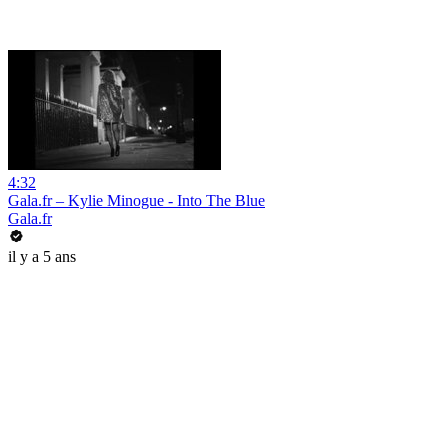
4:32
Gala.fr – Kylie Minogue - Into The Blue
Gala.fr
il y a 5 ans