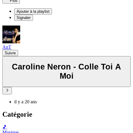
Plus
Ajouter à la playlist
Signaler
AnT
Suivre
Caroline Neron - Colle Toi A
Moi
il y a 20 ans
Catégorie
🎵
Musique