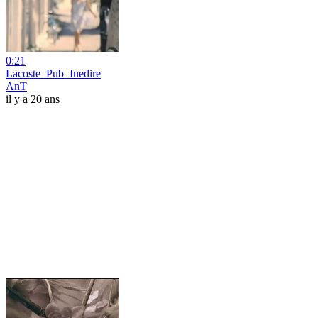
0:21
Lacoste_Pub_Inedire
AnT
il y a 20 ans