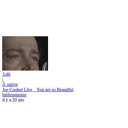
3:46
|
À suivre
Joe Cooker Live _ You are so Beautiful
hiphopmomo
il y a 20 ans