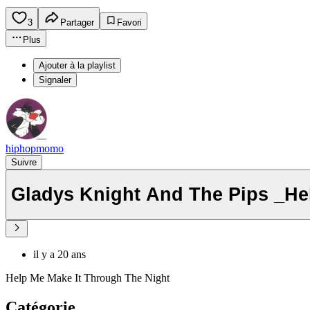
3
Partager
Favori
Plus
Ajouter à la playlist
Signaler
hiphopmomo
Suivre
Gladys Knight And The Pips _He
il y a 20 ans
Help Me Make It Through The Night
Catégorie