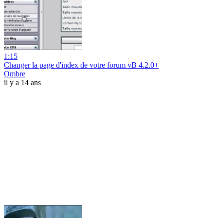
1:15
Changer la page d'index de votre forum vB 4.2.0+
Ombre
il y a 14 ans