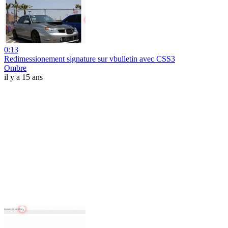
0:13
Redimessionement signature sur vbulletin avec CSS3
Ombre
il y a 15 ans