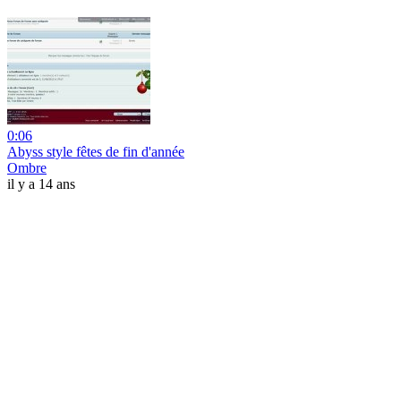
0:06
Abyss style fêtes de fin d'année
Ombre
il y a 14 ans