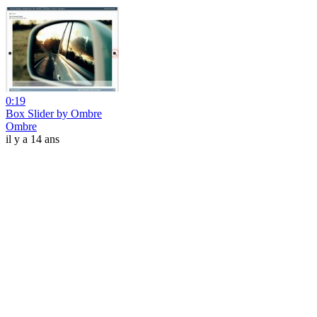
0:19
Box Slider by Ombre
Ombre
il y a 14 ans