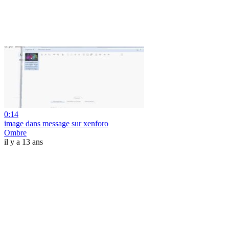
0:14
image dans message sur xenforo
Ombre
il y a 13 ans