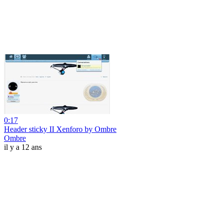
0:17
Header sticky II Xenforo by Ombre
Ombre
il y a 12 ans