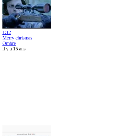
1:12
Merry chrismas
Ombre
il y a 15 ans