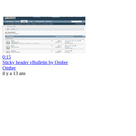
0:15
Sticky header vBulletin by Ombre
Ombre
il y a 13 ans