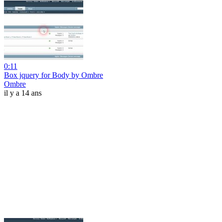
0:11
Box jquery for Body by Ombre
Ombre
il y a 14 ans