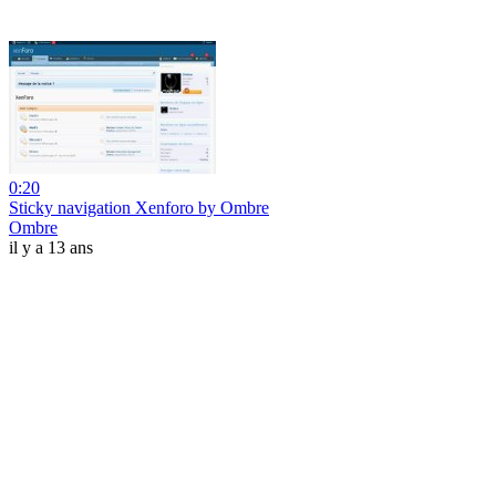
0:20
Sticky navigation Xenforo by Ombre
Ombre
il y a 13 ans