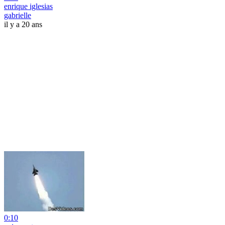
enrique iglesias
gabrielle
il y a 20 ans
0:10