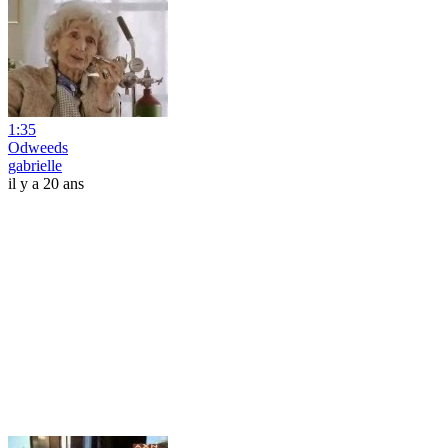
1:35
Odweeds
gabrielle
il y a 20 ans