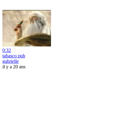
0:32
tabasco pub
gabrielle
il y a 20 ans