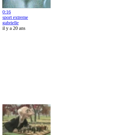
0:16
sport extreme
gabrielle
il y a 20 ans