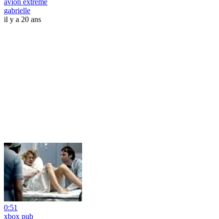
avion extreme
gabrielle
il y a 20 ans
0:51
xbox pub