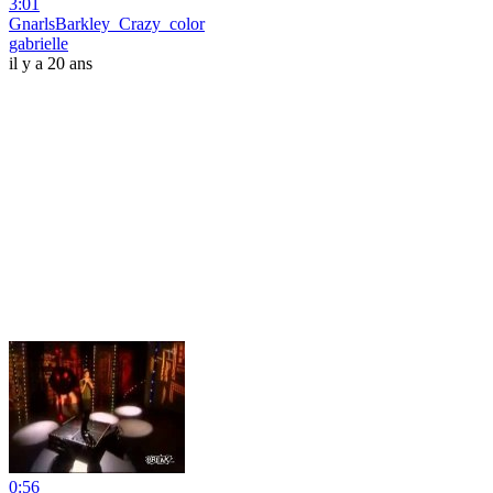
3:01
GnarlsBarkley_Crazy_color
gabrielle
il y a 20 ans
0:56