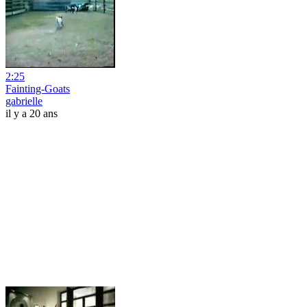
2:25
Fainting-Goats
gabrielle
il y a 20 ans