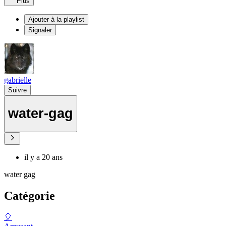
Plus
Ajouter à la playlist
Signaler
gabrielle
Suivre
water-gag
il y a 20 ans
water gag
Catégorie
🎈