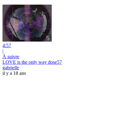
4:57
|
À suivre
LOVE is the only way dose57
gabrielle
il y a 18 ans