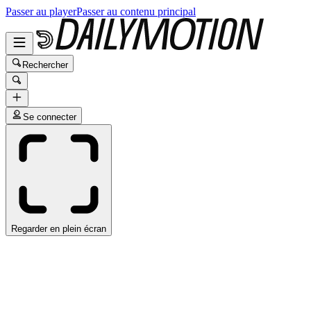
Passer au player
Passer au contenu principal
Rechercher
Se connecter
Regarder en plein écran