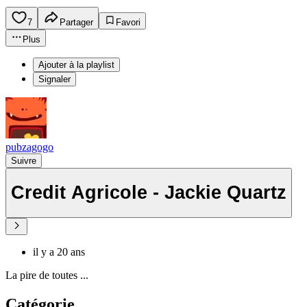
7
Partager
Favori
Plus
Ajouter à la playlist
Signaler
pubzagogo
Suivre
Credit Agricole - Jackie Quartz
il y a 20 ans
La pire de toutes ...
Catégorie