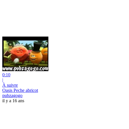
0:10
|
À suivre
Oasis Peche abricot
pubzagogo
il y a 16 ans