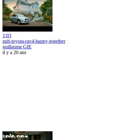
1:03
pub-toyota-rav4-happy-together
guillaume GIE
il y a 20 ans