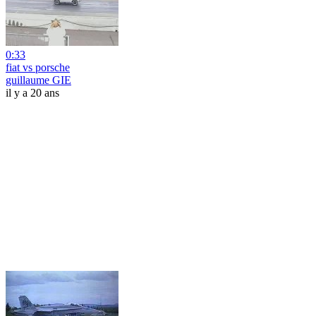
0:33
fiat vs porsche
guillaume GIE
il y a 20 ans