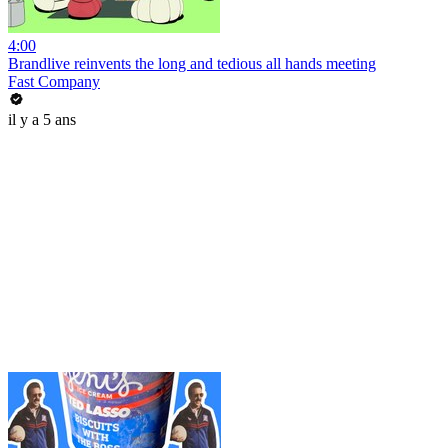
4:00
Brandlive reinvents the long and tedious all hands meeting
Fast Company
il y a 5 ans