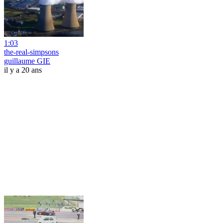
1:03
the-real-simpsons
guillaume GIE
il y a 20 ans