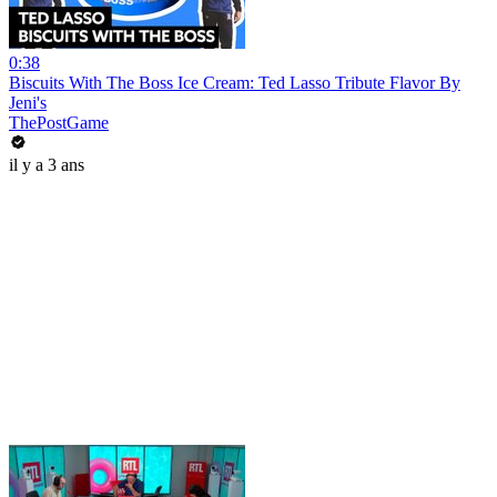
0:38
Biscuits With The Boss Ice Cream: Ted Lasso Tribute Flavor By
Jeni's
ThePostGame
il y a 3 ans