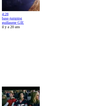
4:28
base-jumping
guillaume GIE
il y a 20 ans