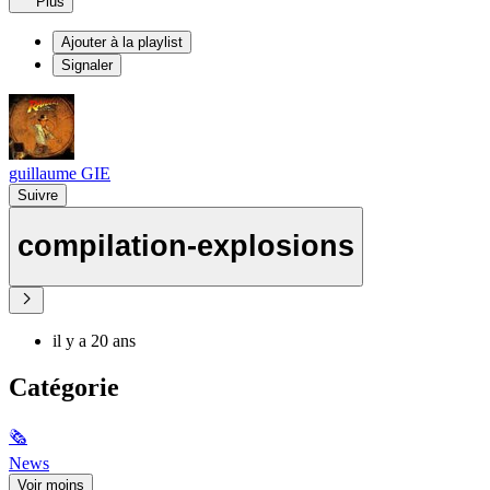
Plus
Ajouter à la playlist
Signaler
guillaume GIE
Suivre
compilation-explosions
il y a 20 ans
Catégorie
🗞
News
Voir moins