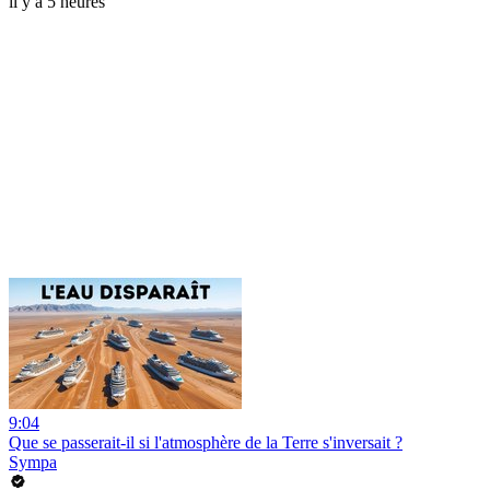
il y a 5 heures
9:04
Que se passerait-il si l'atmosphère de la Terre s'inversait ?
Sympa