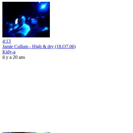
4:13
Jamie Cullum - High & dry (18.O7.06)
Kidy-a
il y a 20 ans