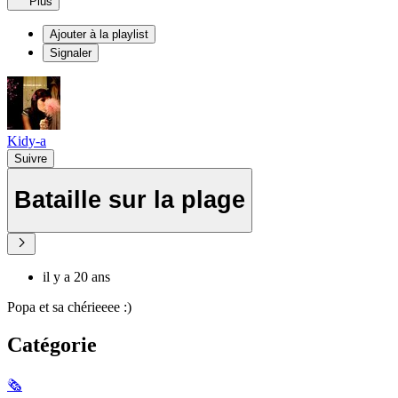
Plus
Ajouter à la playlist
Signaler
Kidy-a
Suivre
Bataille sur la plage
il y a 20 ans
Popa et sa chérieeee :)
Catégorie
🗞