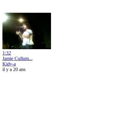
1:32
Jamie Cullum...
Kidy-a
il y a 20 ans