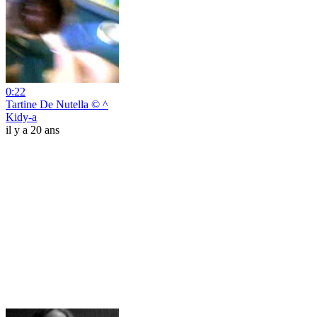
0:22
Tartine De Nutella © ^
Kidy-a
il y a 20 ans