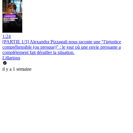
1:24
[PARTIE 1/3] Alexandra Pizzagali nous raconte une "l'injustice
compréhensible (ou presque)" : le jour où une envie pressante a
complètement fait dérailler la situation.
Lillarious
il y a 1 semaine