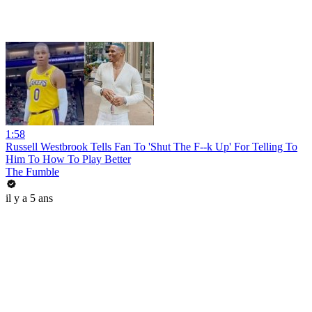
1:58
Russell Westbrook Tells Fan To 'Shut The F--k Up' For Telling To
Him To How To Play Better
The Fumble
il y a 5 ans