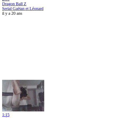
Dragon Ball Z
Serial Gaëtan et Léonard
il y a 20 ans
1:15