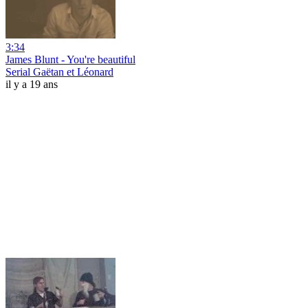
3:34
James Blunt - You're beautiful
Serial Gaëtan et Léonard
il y a 19 ans