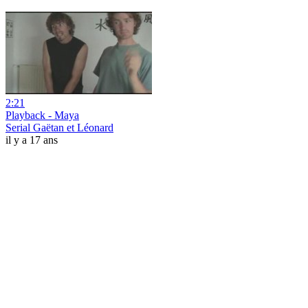
2:21
Playback - Maya
Serial Gaëtan et Léonard
il y a 17 ans