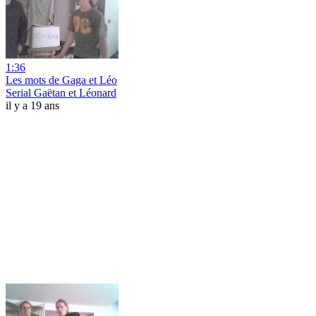
1:36
Les mots de Gaga et Léo
Serial Gaëtan et Léonard
il y a 19 ans