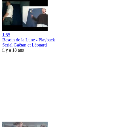
1:55
Besoin de la Lune - Playback
Serial Gaëtan et Léonard
il y a 18 ans