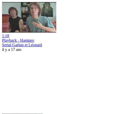
1:18
Playback - Hamtaro
Serial Gaëtan et Léonard
il y a 17 ans