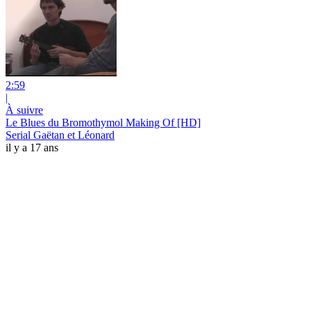
2:59
|
À suivre
Le Blues du Bromothymol Making Of [HD]
Serial Gaëtan et Léonard
il y a 17 ans