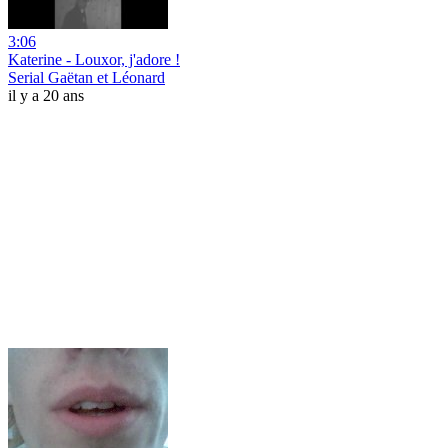
3:06
Katerine - Louxor, j'adore !
Serial Gaëtan et Léonard
il y a 20 ans