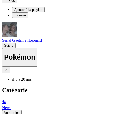
Plus
Ajouter à la playlist
Signaler
Serial Gaëtan et Léonard
Suivre
Pokémon
il y a 20 ans
Catégorie
🗞
News
Voir moins