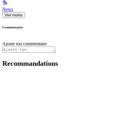
🗞
News
Voir moins
Commentaires
Ajoute ton commentaire
Recommandations