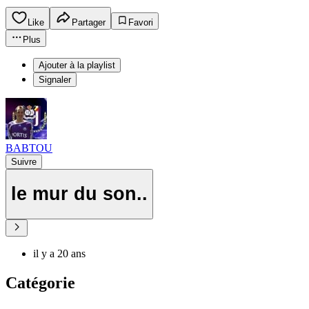
Like
Partager
Favori
Plus
Ajouter à la playlist
Signaler
BABTOU
Suivre
le mur du son..
il y a 20 ans
Catégorie