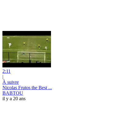
2:11
|
À suivre
Nicolas Frutos the Best ...
BABTOU
il y a 20 ans