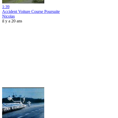
1:39
Accident Voiture Course Poursuite
Nicolas
il y a 20 ans