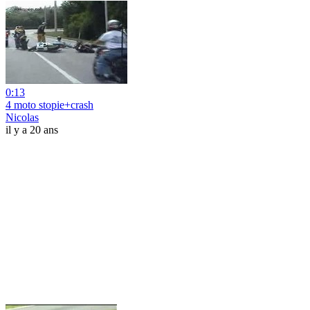
0:13
4 moto stopie+crash
Nicolas
il y a 20 ans