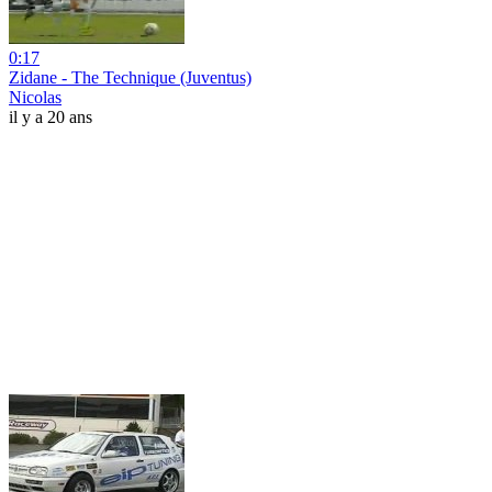
0:17
Zidane - The Technique (Juventus)
Nicolas
il y a 20 ans