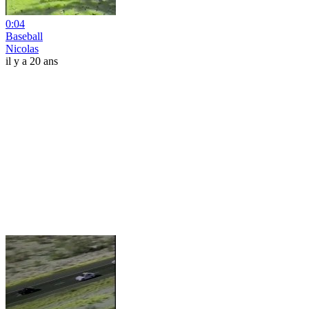
0:04
Baseball
Nicolas
il y a 20 ans