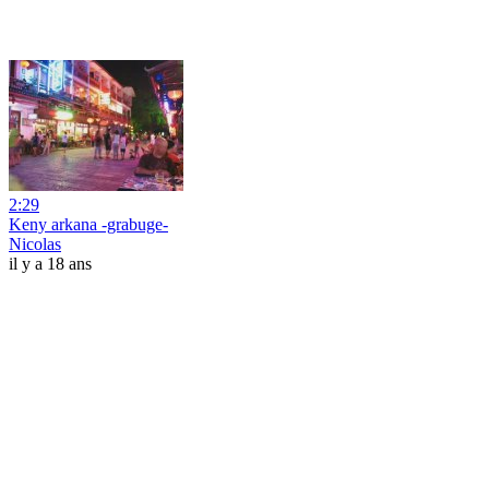
2:29
Keny arkana -grabuge-
Nicolas
il y a 18 ans