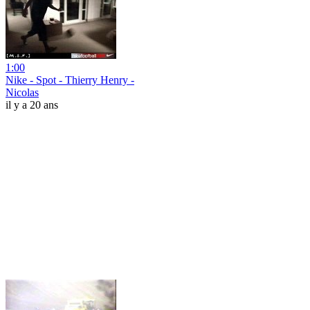
1:00
Nike - Spot - Thierry Henry -
Nicolas
il y a 20 ans