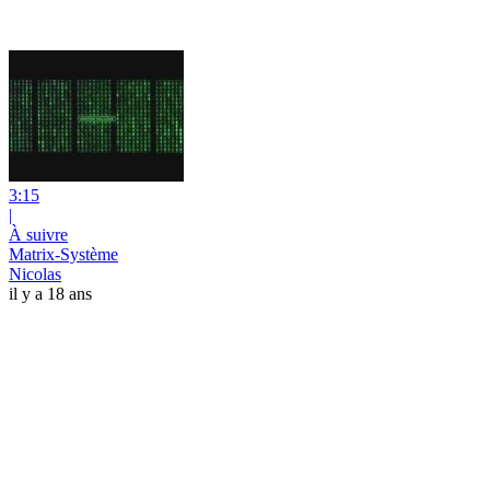
3:15
|
À suivre
Matrix-Système
Nicolas
il y a 18 ans