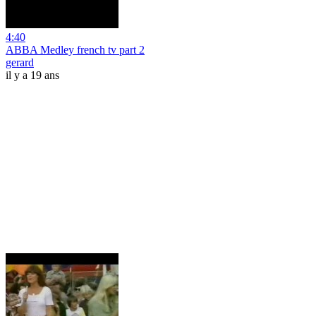
4:40
ABBA Medley french tv part 2
gerard
il y a 19 ans