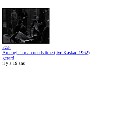
2:58
An english man needs time (live Kaskad 1962)
gerard
il y a 19 ans