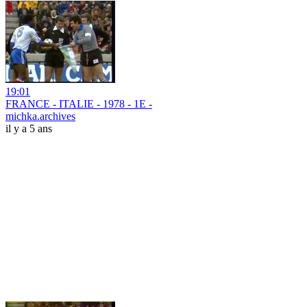
19:01
FRANCE - ITALIE - 1978 - 1E -
michka.archives
il y a 5 ans