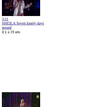
3:11
SHEILA Seven lonely days
gerard
il y a 19 ans