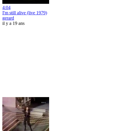
4:04
I'm still alive (live 1979)
gerard
il y a 19 ans