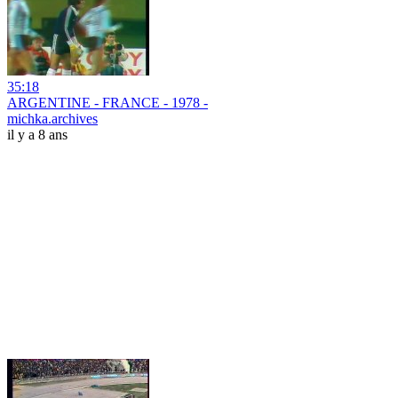
35:18
ARGENTINE - FRANCE - 1978 -
michka.archives
il y a 8 ans