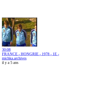
30:08
FRANCE - HONGRIE - 1978 - 1E -
michka.archives
il y a 5 ans