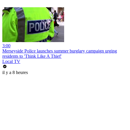
3:00
Merseyside Police launches summer burglary campaign urging
residents to 'Think Like A Thief'
Local TV
il y a 8 heures