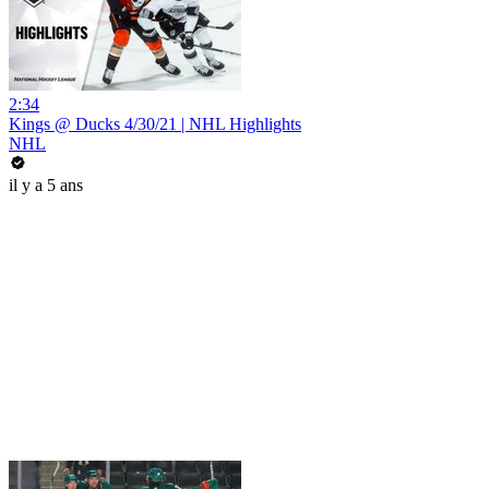
2:34
Kings @ Ducks 4/30/21 | NHL Highlights
NHL
il y a 5 ans