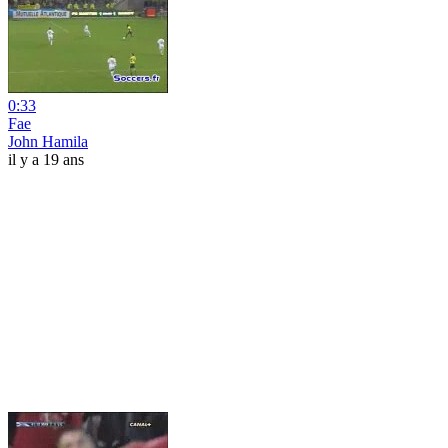
0:33
Fae
John Hamila
il y a 19 ans