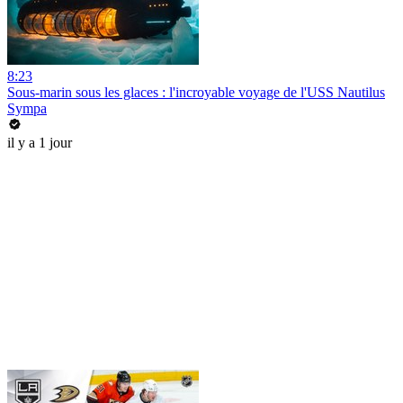
8:23
Sous-marin sous les glaces : l'incroyable voyage de l'USS Nautilus
Sympa
il y a 1 jour