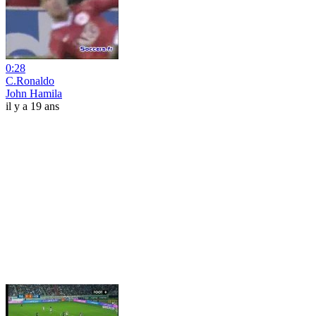
0:28
C.Ronaldo
John Hamila
il y a 19 ans