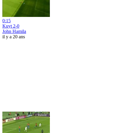
0:15
Kuyt 2-0
John Hamila
il y a 20 ans