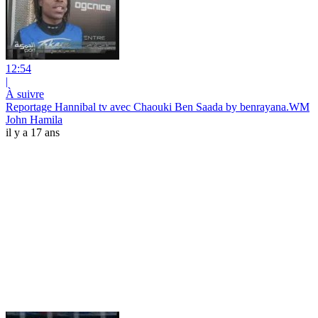
12:54
|
À suivre
Reportage Hannibal tv avec Chaouki Ben Saada by benrayana.WM
John Hamila
il y a 17 ans