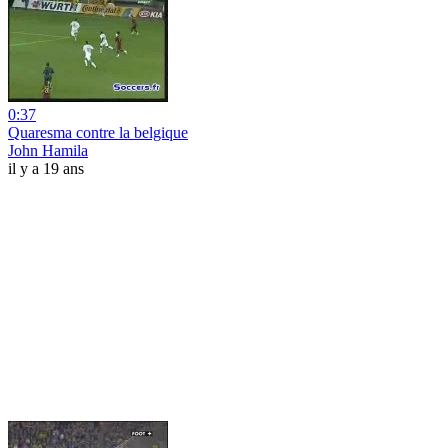
0:37
Quaresma contre la belgique
John Hamila
il y a 19 ans