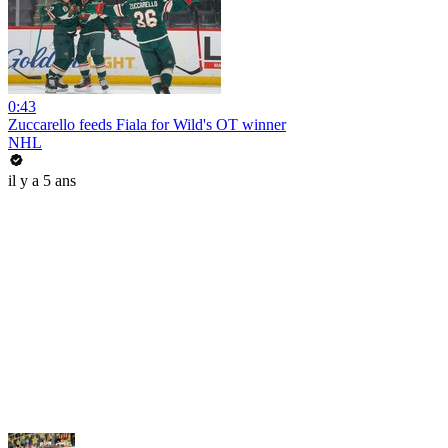
0:43
Zuccarello feeds Fiala for Wild's OT winner
NHL
il y a 5 ans