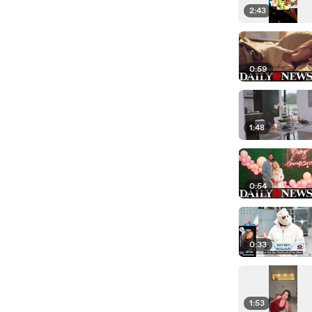
2:43
0:59
1:48
0:54
0:33
1:53