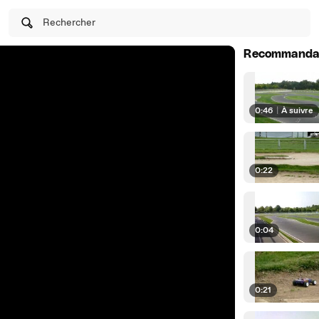
Rechercher
Recommanda
0:46
|
À suivre
0:22
0:04
0:21