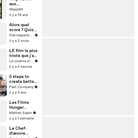
aux
Marmousets
Wasp94
il y a 19 ans
Alors quel
score ? Quiz
cinéma 🍿🎬
Pierrespectives
il y a 2 mois
LE film le plus
triste que j'ai
vu
Le cinéma d'Amaury
il y a 5 heures
5 steps to
create better
boundaries
Fast Company
when you
il y a 5 ans
work from
home
Les Films
Hunger
Games
Matteo Sapin
reviennent au
il y a 1 semaine
Cinéma
Le Chef-
d'œuvre