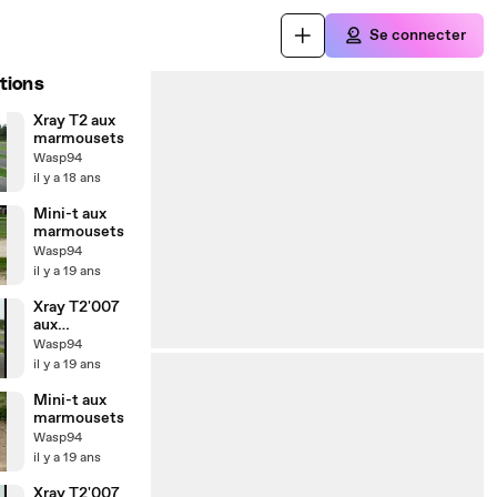
Se connecter
tions
Xray T2 aux
marmousets
Wasp94
il y a 18 ans
Mini-t aux
marmousets
Wasp94
il y a 19 ans
Xray T2'007
aux
Marmousets
Wasp94
il y a 19 ans
Mini-t aux
marmousets
Wasp94
il y a 19 ans
Xray T2'007