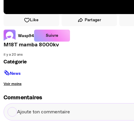
Like
Partager
Suivre
Wasp94
M18T mamba 8000kv
il y a 20 ans
Catégorie
🗞
News
Voir moins
Commentaires
Ajoute
ton
commentaire