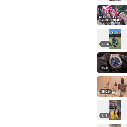
2:10
2:04
1:26
18:26
1:41