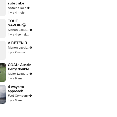
subscribe
Antoine Delp
il y a 4 mois
TOUT
SAVOIR 🤫
Manon Leculnu
il y a 4 semaines
A RETENIR
Manon Leculnu
il y a 7 semaines
GOAL: Austin
Berry doubles
the lead
Major League Soccer
il y a 9 ans
4 ways to
approach
difficult
Fast Company
conversations
il y a 5 ans
as a leader