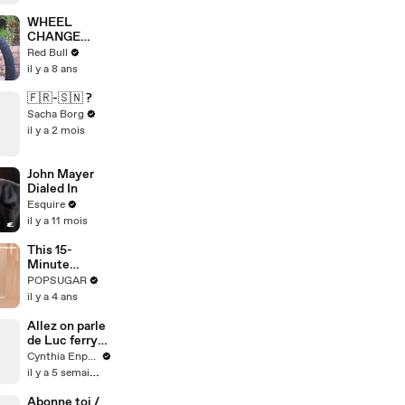
Winners
WHEEL
CHANGE
CHALLENGE:
Red Bull
How fast can
il y a 8 ans
bikers change
a wheel?
🇫🇷-🇸🇳 ?
Sacha Borg
il y a 2 mois
John Mayer
Dialed In
Esquire
il y a 11 mois
This 15-
Minute
Standing
POPSUGAR
Booty
il y a 4 ans
Burnout Will
Toast Your
Allez on parle
Glutes
de Luc ferry
pck j’etais
Cynthia Enparle
obligée
il y a 5 semaines
franchement
ahahah
Abonne toi /