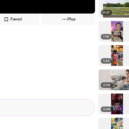
0:21
Favori
Plus
1:19
1:23
2:04
0:56