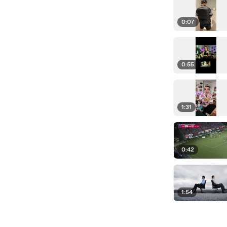
0:07
0:55
1:31
0:42
1:54