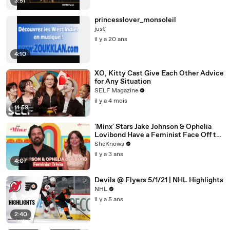
3:51
princesslover_monsoleil
just'
il y a 20 ans
4:10
XO, Kitty Cast Give Each Other Advice
for Any Situation
SELF Magazine
il y a 4 mois
11:59
'Minx' Stars Jake Johnson & Ophelia
Lovibond Have a Feminist Face Off to
Celebrate Season 2
SheKnows
il y a 3 ans
4:07
Devils @ Flyers 5/1/21 | NHL Highlights
NHL
il y a 5 ans
2:40