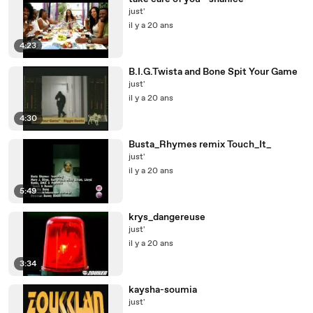
just'
il y a 20 ans
4:23
B.I.G.Twista and Bone Spit Your Game
just'
il y a 20 ans
4:30
Busta_Rhymes remix Touch_It_
just'
il y a 20 ans
5:49
krys_dangereuse
just'
il y a 20 ans
3:34
kaysha-soumia
just'