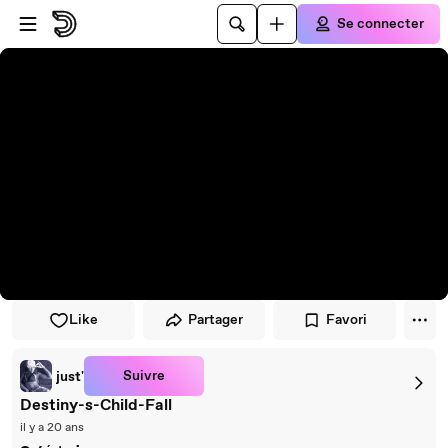
Passer au player
Passer au contenu principal
Se connecter
Like
Partager
Favori
Suivre
just'
Destiny-s-Child-Fall
il y a 20 ans