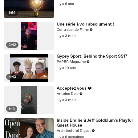
il y a 6 ans
1:56
Une série à voir absolument !
Contrebande Films
il y a 3 mois
2:42
Gypsy Sport: Behind the Sport SS17
PAPER Magazine
il y a 10 ans
4:43
Acceptez vous ❤️
Antoine Delp
il y a 3 mois
1:13
Inside Emilie & Jeff Goldblum's Playful
Guest House
Architectural Digest
il y a 6 semaines