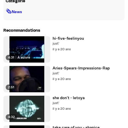
Catégorie
🗞
News
Recommandations
hi-five-feelinyou
just'
il y a 20 ans
4:31
|
À suivre
Aries-Spears-Impressions-Rap
just'
il y a 20 ans
2:51
she don't - letoya
just'
il y a 20 ans
4:32
take care of you - shanice