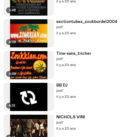
il y a 20 ans
3:48
sectiontubes_zoukbordel2004
just'
il y a 20 ans
4:39
Tina-sans_tricher
just'
il y a 20 ans
4:39
BB DJ
just'
il y a 20 ans
4:31
NICHOLS VINI
just'
il y a 20 ans