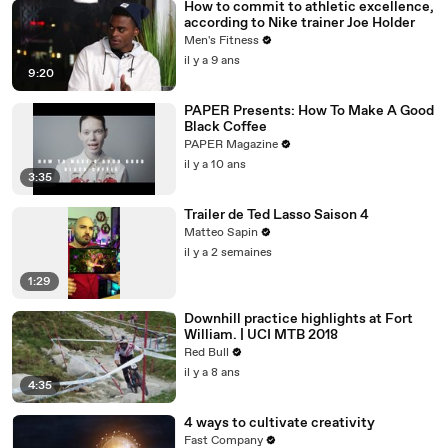
How to commit to athletic excellence,
according to Nike trainer Joe Holder
Men's Fitness
il y a 9 ans
9:20
PAPER Presents: How To Make A Good
Black Coffee
PAPER Magazine
il y a 10 ans
3:35
Trailer de Ted Lasso Saison 4
Matteo Sapin
il y a 2 semaines
1:29
Downhill practice highlights at Fort
William. | UCI MTB 2018
Red Bull
il y a 8 ans
4:35
4 ways to cultivate creativity
Fast Company