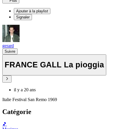
Plus
Ajouter à la playlist
Signaler
gerard
Suivre
FRANCE GALL La pioggia
il y a 20 ans
Italie Festival San Remo 1969
Catégorie
🎵