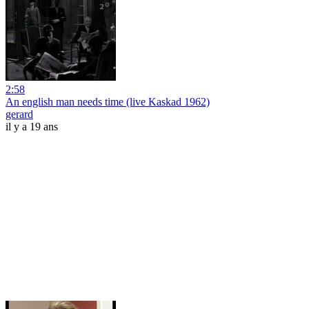
2:58
An english man needs time (live Kaskad 1962)
gerard
il y a 19 ans