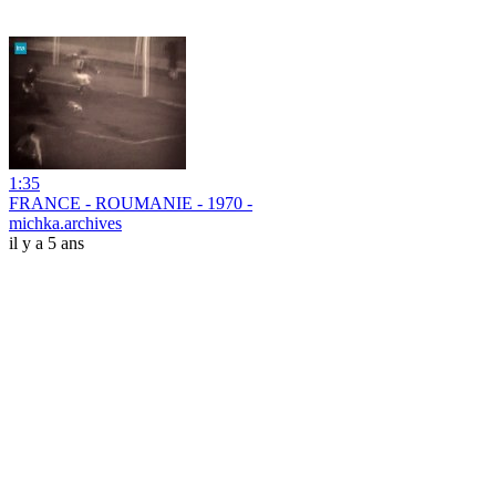
1:35
FRANCE - ROUMANIE - 1970 -
michka.archives
il y a 5 ans