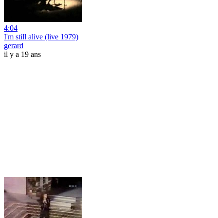
4:04
I'm still alive (live 1979)
gerard
il y a 19 ans