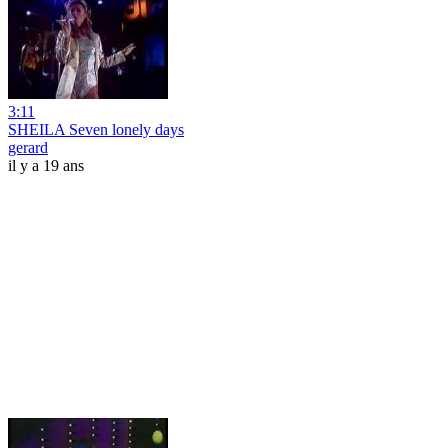
3:11
SHEILA Seven lonely days
gerard
il y a 19 ans