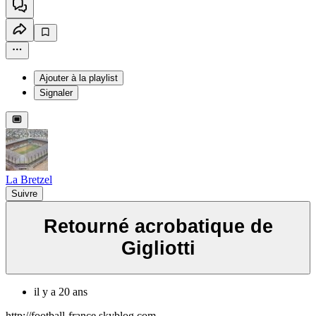
Ajouter à la playlist
Signaler
La Bretzel
Suivre
Retourné acrobatique de
Gigliotti
il y a 20 ans
http://football-france.skyblog.com