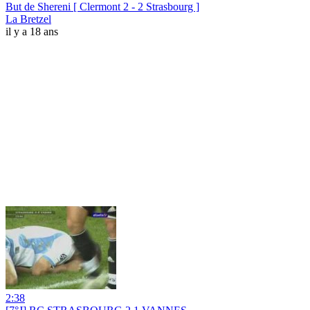
But de Shereni [ Clermont 2 - 2 Strasbourg ]
La Bretzel
il y a 18 ans
2:38