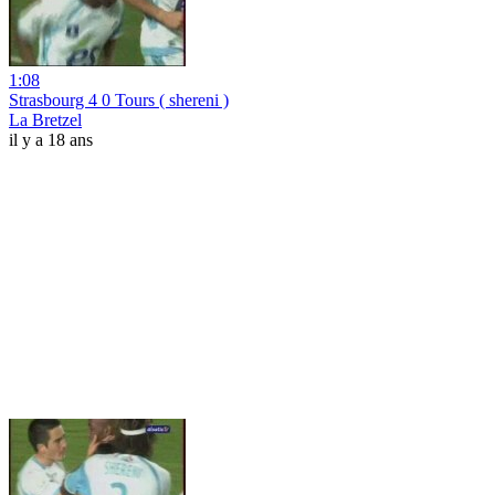
1:08
Strasbourg 4 0 Tours ( shereni )
La Bretzel
il y a 18 ans