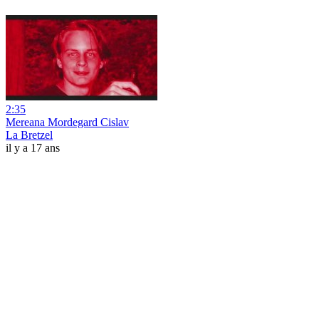
2:35
Mereana Mordegard Cislav
La Bretzel
il y a 17 ans