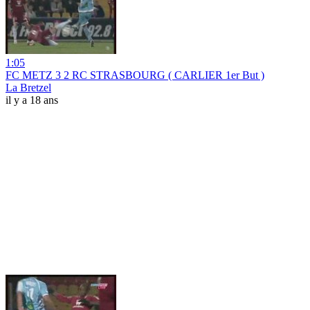
1:05
FC METZ 3 2 RC STRASBOURG ( CARLIER 1er But )
La Bretzel
il y a 18 ans