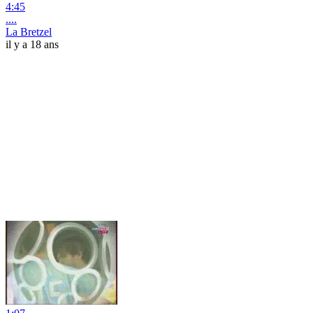
4:45
....
La Bretzel
il y a 18 ans