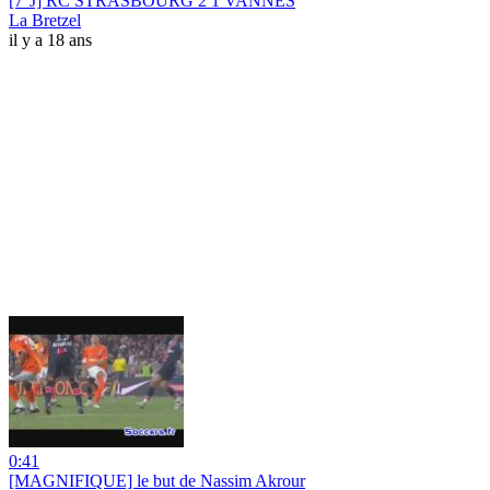
[7°J] RC STRASBOURG 2 1 VANNES
La Bretzel
il y a 18 ans
0:41
[MAGNIFIQUE] le but de Nassim Akrour