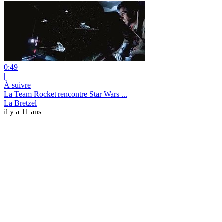
0:49
|
À suivre
La Team Rocket rencontre Star Wars ...
La Bretzel
il y a 11 ans