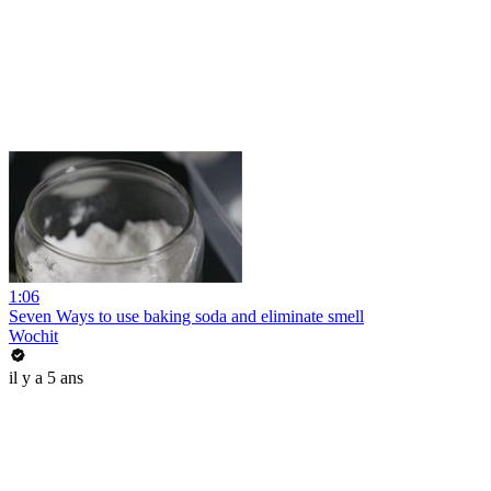
1:06
Seven Ways to use baking soda and eliminate smell
Wochit
il y a 5 ans