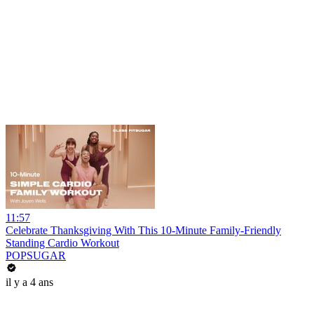
11:57
Celebrate Thanksgiving With This 10-Minute Family-Friendly
Standing Cardio Workout
POPSUGAR
il y a 4 ans