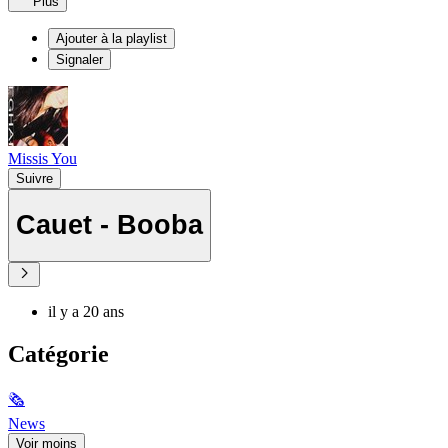
Plus
Ajouter à la playlist
Signaler
Missis You
Suivre
Cauet - Booba
il y a 20 ans
Catégorie
🗞
News
Voir moins