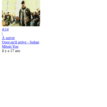
4:14
|
À suivre
Quoi qu'il arrive - Sultan
Missis You
il y a 17 ans