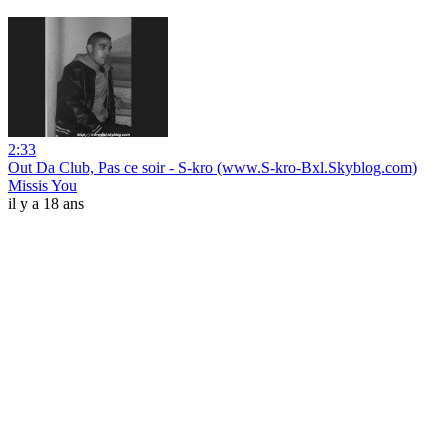
2:33
Out Da Club, Pas ce soir - S-kro (www.S-kro-Bxl.Skyblog.com)
Missis You
il y a 18 ans