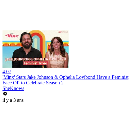
4:07
'Minx' Stars Jake Johnson & Ophelia Lovibond Have a Feminist
Face Off to Celebrate Season 2
SheKnows
il y a 3 ans