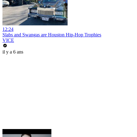
12:24
Slabs and Swangas are Houston Hip-Hop Trophies
VICE
il y a 6 ans