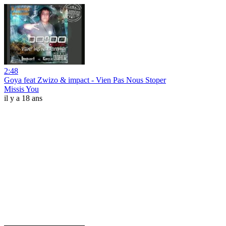
2:48
Goya feat Zwizo & impact - Vien Pas Nous Stoper
Missis You
il y a 18 ans