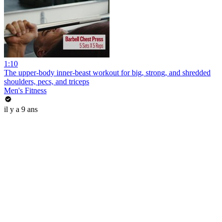
1:10
The upper-body inner-beast workout for big, strong, and shredded
shoulders, pecs, and triceps
Men's Fitness
il y a 9 ans