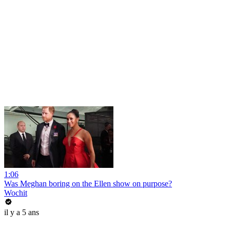
1:06
Was Meghan boring on the Ellen show on purpose?
Wochit
il y a 5 ans