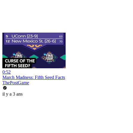
0:52
March Madness: Fifth Seed Facts
ThePostGame
il y a 3 ans