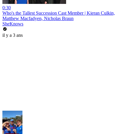
0:30
Who's the Tallest Succession Cast Member | Kieran Culkin,
Matthew Macfadyen, Nicholas Braun
SheKnows
il y a 3 ans