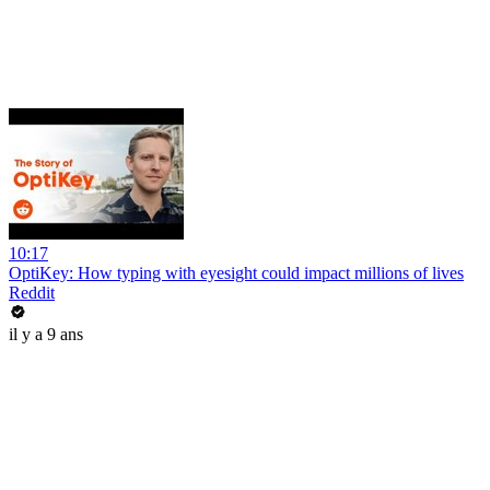
10:17
OptiKey: How typing with eyesight could impact millions of lives
Reddit
il y a 9 ans