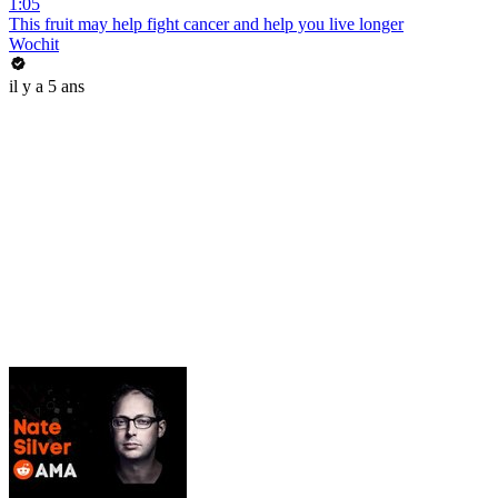
1:05
This fruit may help fight cancer and help you live longer
Wochit
il y a 5 ans