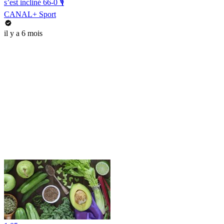
s’est incliné 66-0 🎙️
CANAL+ Sport
il y a 6 mois