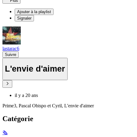
Plus
Ajouter à la playlist
Signaler
lastarac6
Suivre
L'envie d'aimer
il y a 20 ans
Prime3, Pascal Obispo et Cyril, L'envie d'aimer
Catégorie
🗞