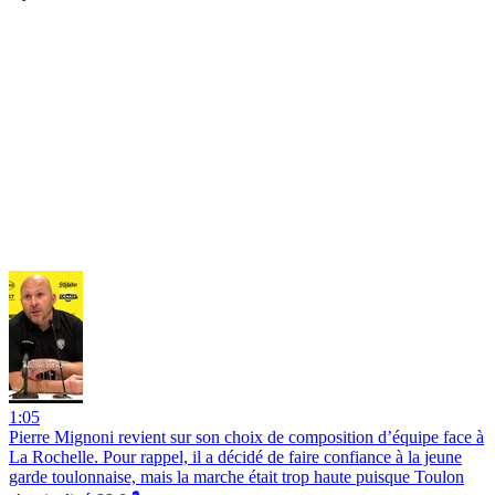
1:05
Pierre Mignoni revient sur son choix de composition d’équipe face à
La Rochelle. Pour rappel, il a décidé de faire confiance à la jeune
garde toulonnaise, mais la marche était trop haute puisque Toulon