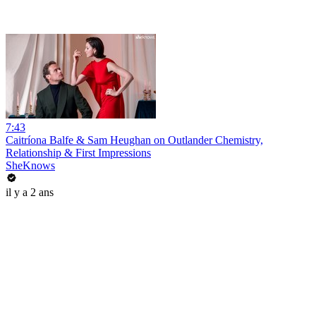
7:43
Caitríona Balfe & Sam Heughan on Outlander Chemistry,
Relationship & First Impressions
SheKnows
il y a 2 ans