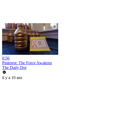
0:56
Pinterest: The Force Awakens
The Daily Dot
il y a 10 ans