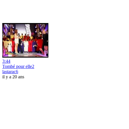
3:44
Tombé pour elle2
lastarac6
il y a 20 ans