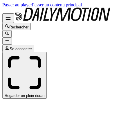
Passer au player
Passer au contenu principal
Rechercher
Se connecter
Regarder en plein écran