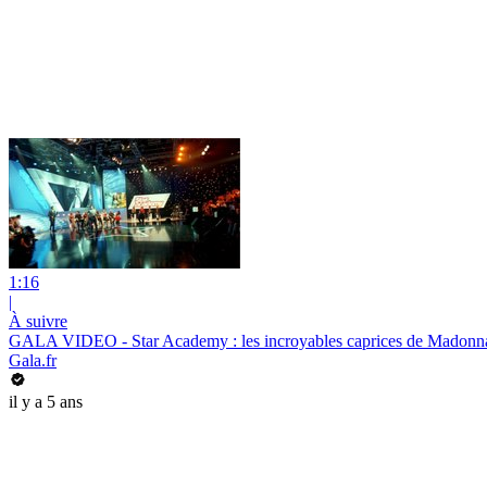
1:16
|
À suivre
GALA VIDEO - Star Academy : les incroyables caprices de Madonna 
Gala.fr
il y a 5 ans