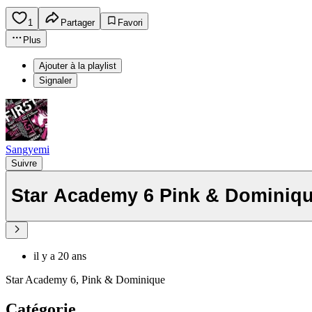
1
Partager
Favori
Plus
Ajouter à la playlist
Signaler
Sangyemi
Suivre
Star Academy 6 Pink & Domini
il y a 20 ans
Star Academy 6, Pink & Dominique
Catégorie