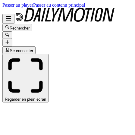
Passer au player
Passer au contenu principal
Rechercher
Se connecter
Regarder en plein écran