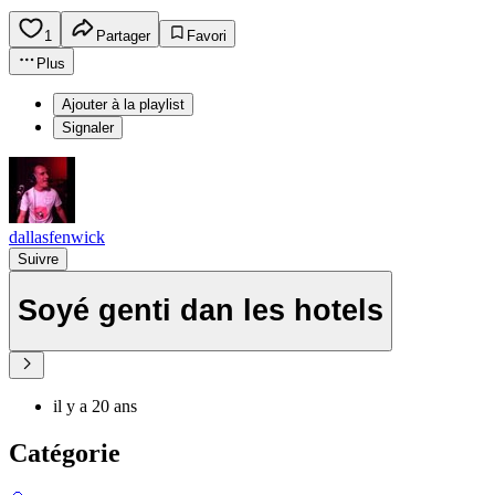
1
Partager
Favori
Plus
Ajouter à la playlist
Signaler
dallasfenwick
Suivre
Soyé genti dan les hotels
il y a 20 ans
Catégorie