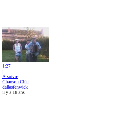
1:27
|
À suivre
Chanson Ch'ti
dallasfenwick
il y a 18 ans