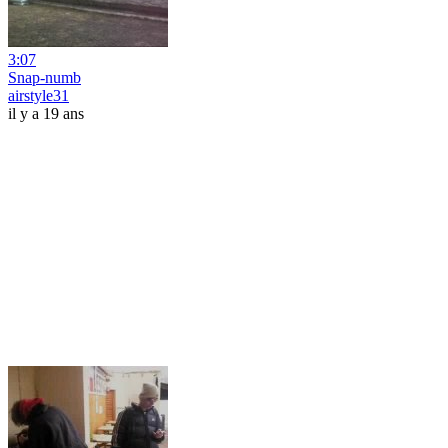
3:07
Snap-numb
airstyle31
il y a 19 ans