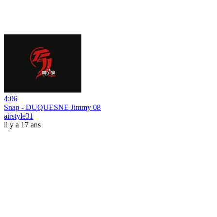
4:06
Snap - DUQUESNE Jimmy 08
airstyle31
il y a 17 ans