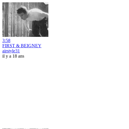
3:58
FIRST & BEIGNEY
airstyle31
il y a 18 ans