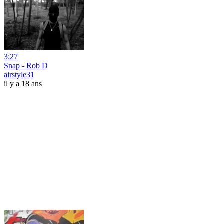
3:27
Snap - Rob D
airstyle31
il y a 18 ans