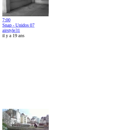
7:00
Snap - Unidos 07
airstyle31
il y a 19 ans