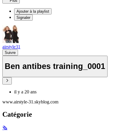
Plus
Ajouter à la playlist
Signaler
airstyle31
Suivre
Ben antibes training_0001
il y a 20 ans
www.airstyle-31.skyblog.com
Catégorie
🗞