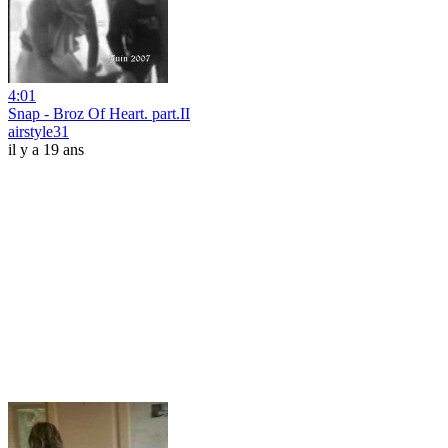
4:01
Snap - Broz Of Heart. part.II
airstyle31
il y a 19 ans