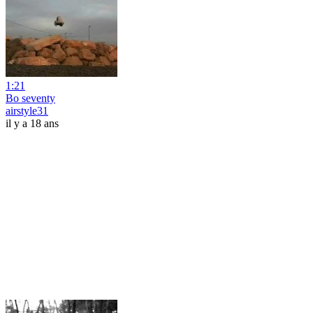
1:21
Bo seventy
airstyle31
il y a 18 ans