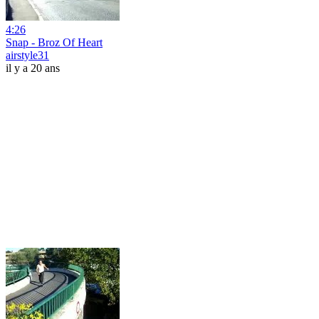
4:26
Snap - Broz Of Heart
airstyle31
il y a 20 ans