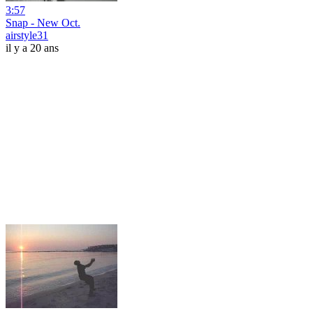
3:57
Snap - New Oct.
airstyle31
il y a 20 ans