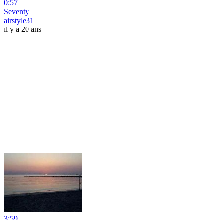
0:57
Seventy
airstyle31
il y a 20 ans
3:59