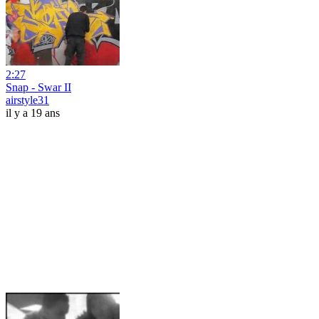
2:27
Snap - Swar II
airstyle31
il y a 19 ans