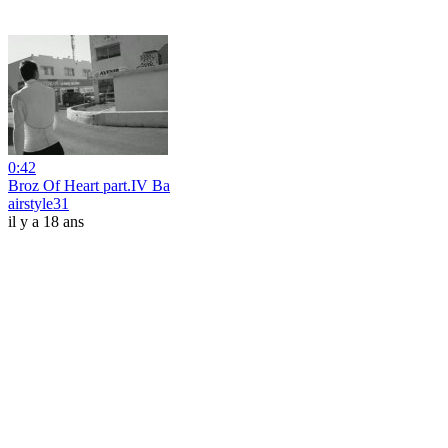
0:42
Broz Of Heart part.IV Ba
airstyle31
il y a 18 ans