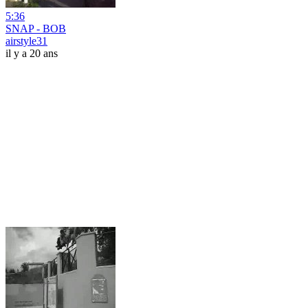
5:36
SNAP - BOB
airstyle31
il y a 20 ans