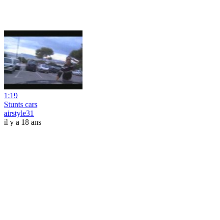
1:19
Stunts cars
airstyle31
il y a 18 ans