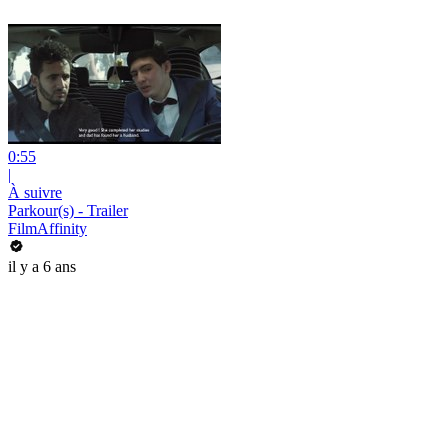
0:55
|
À suivre
Parkour(s) - Trailer
FilmAffinity
il y a 6 ans