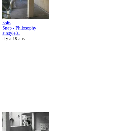
3:46
Snap - Philosophy
airstyle31
il y a 19 ans