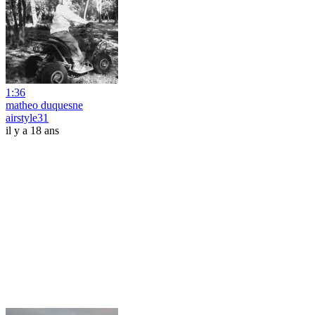
1:36
matheo duquesne
airstyle31
il y a 18 ans