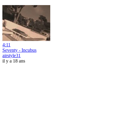
4:11
Seventy - Incubus
airstyle31
il y a 18 ans