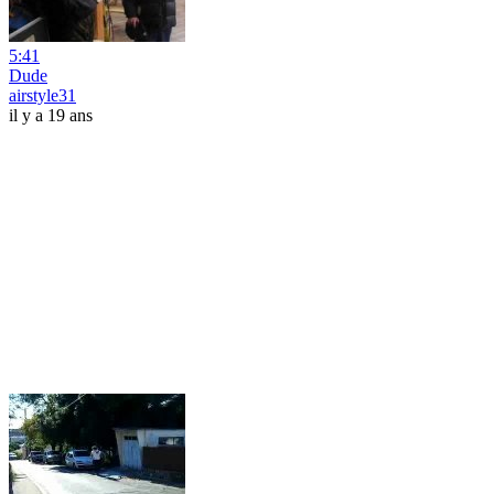
5:41
Dude
airstyle31
il y a 19 ans