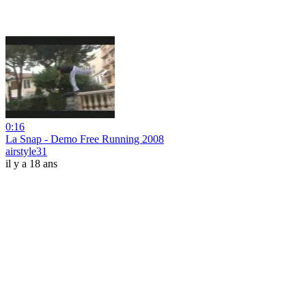
0:16
La Snap - Demo Free Running 2008
airstyle31
il y a 18 ans