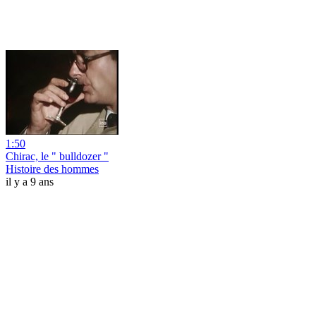
1:50
Chirac, le " bulldozer "
Histoire des hommes
il y a 9 ans