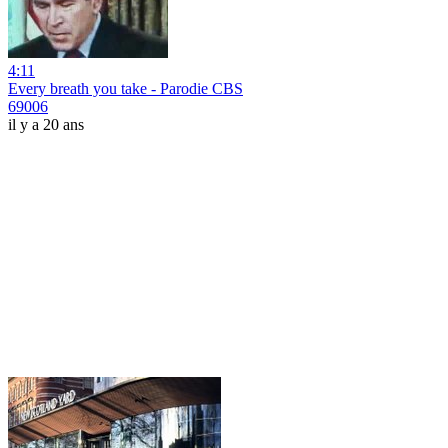
4:11
Every breath you take - Parodie CBS
69006
il y a 20 ans