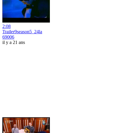
2:08
Trailer9season5_24la
69006
il y a 21 ans