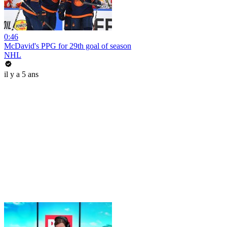
0:46
McDavid's PPG for 29th goal of season
NHL
il y a 5 ans