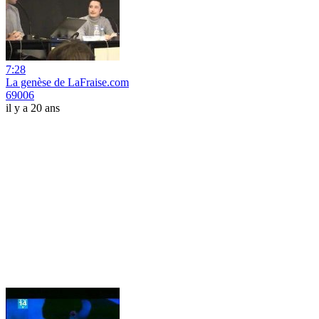
7:28
La genèse de LaFraise.com
69006
il y a 20 ans