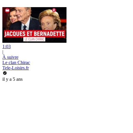
1:03
|
À suivre
Le clan Chirac
Tele-Loisirs.fr
il y a 5 ans