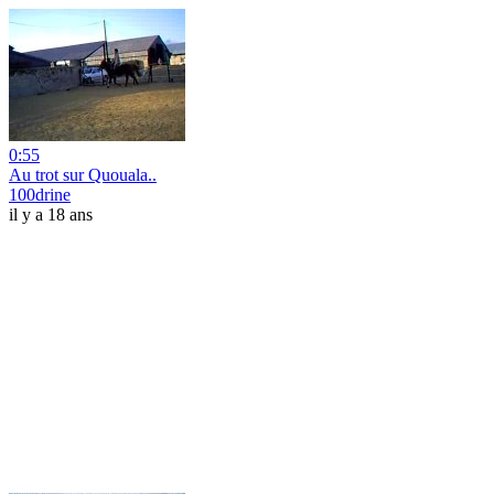
0:55
Au trot sur Quouala..
100drine
il y a 18 ans