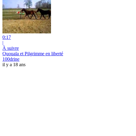
0:17
|
À suivre
Quouala et Pilgrimme en liberté
100drine
il y a 18 ans