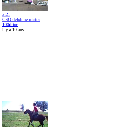
2:21
CSO delphine mistra
100drine
il y a 19 ans