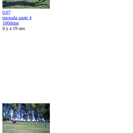
0:07
quouala saute 4
100drine
il y a 19 ans