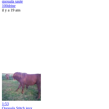
quouala saute
100drine
il y a 19 ans
1:53
Quouala Stitch jeux