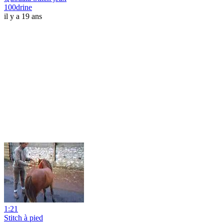
100drine
il y a 19 ans
1:21
Stitch à pied