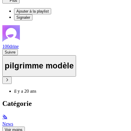
Plus
Ajouter à la playlist
Signaler
100drine
Suivre
pilgrimme modèle
il y a 20 ans
Catégorie
🗞
News
Voir moins