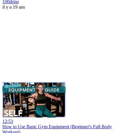
100drine
il y a 19 ans
12:53
How to Use Basic Gym Equipment (Beginner's Full Body
Workout)