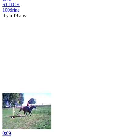
STITCH
100drine
il y a 19 ans
0:09