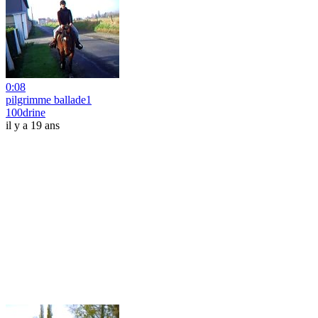
0:08
pilgrimme ballade1
100drine
il y a 19 ans