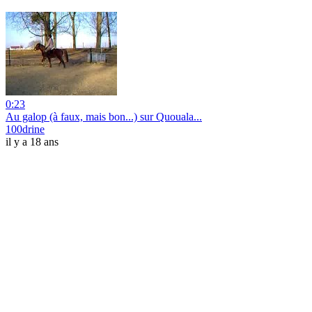
0:23
Au galop (à faux, mais bon...) sur Quouala...
100drine
il y a 18 ans