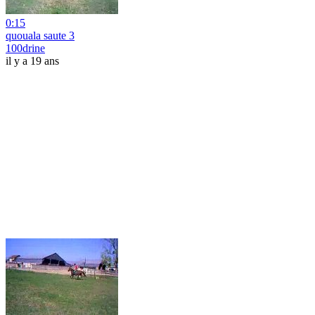
0:15
quouala saute 3
100drine
il y a 19 ans