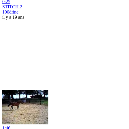
0:25
STITCH 2
100drine
il y a 19 ans
1:46