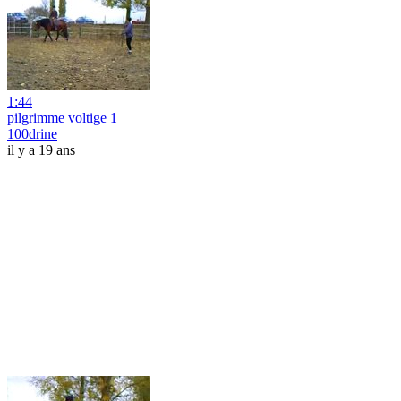
1:44
pilgrimme voltige 1
100drine
il y a 19 ans