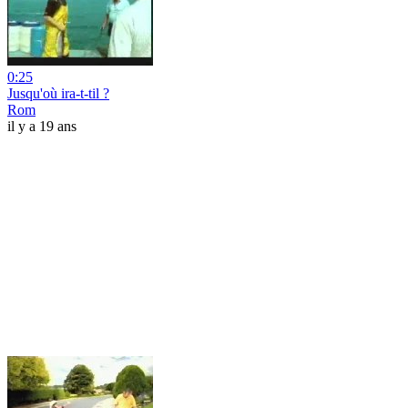
0:25
Jusqu'où ira-t-til ?
Rom
il y a 19 ans