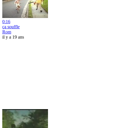
0:16
ça souffle
Rom
il y a 19 ans