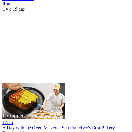
Rom
il y a 19 ans
17:26
A Day with the Oven Master at San Francisco's Best Bakery