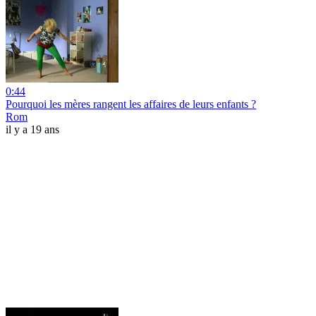
0:44
Pourquoi les mères rangent les affaires de leurs enfants ?
Rom
il y a 19 ans