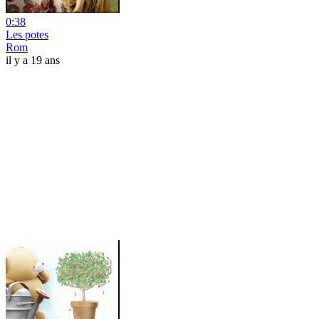
0:38
Les potes
Rom
il y a 19 ans