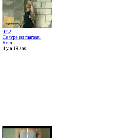
0:52
Ce type est marteau
Rom
il y a 19 ans