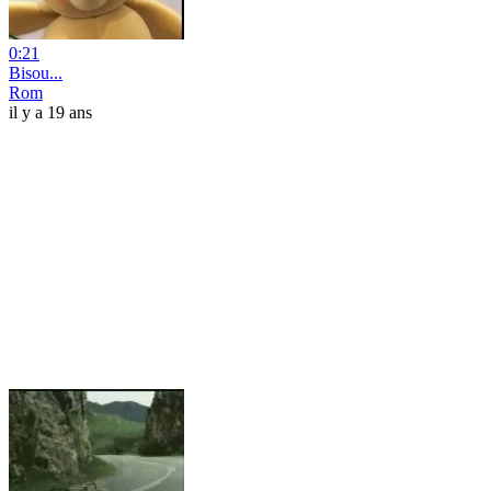
0:21
Bisou...
Rom
il y a 19 ans