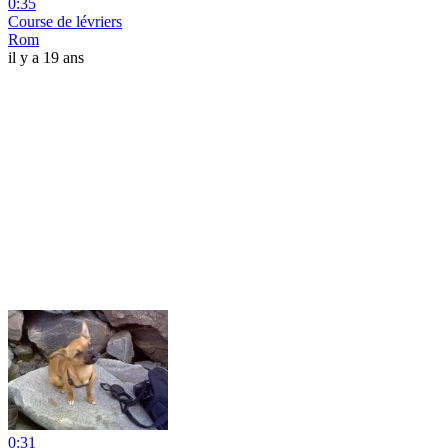
0:35
Course de lévriers
Rom
il y a 19 ans
0:31