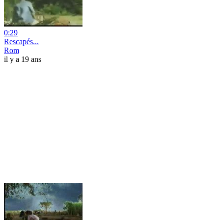
0:29
Rescapés...
Rom
il y a 19 ans