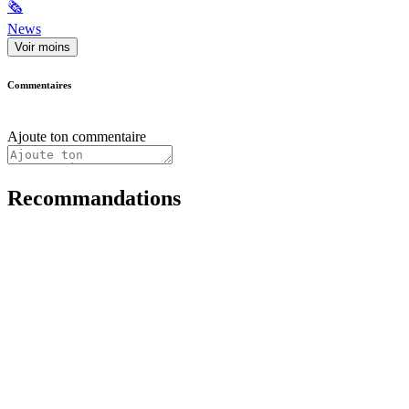
🗞
News
Voir moins
Commentaires
Ajoute ton commentaire
Recommandations