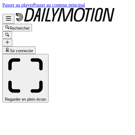
Passer au player
Passer au contenu principal
Rechercher
Se connecter
Regarder en plein écran