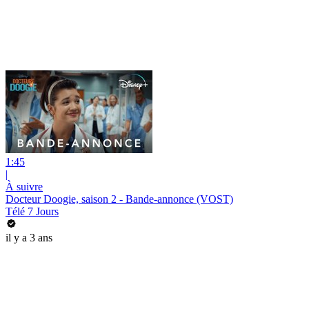
1:45
|
À suivre
Docteur Doogie, saison 2 - Bande-annonce (VOST)
Télé 7 Jours
il y a 3 ans