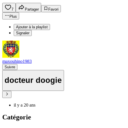
7
Partager
Favori
Plus
Ajouter à la playlist
Signaler
maxouhino1983
Suivre
docteur doogie
il y a 20 ans
Catégorie