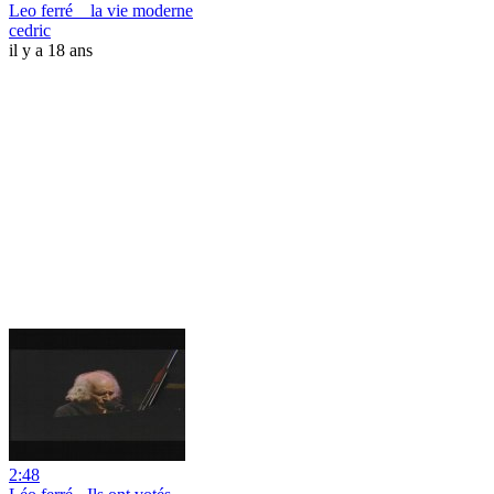
Leo ferré _ la vie moderne
cedric
il y a 18 ans
2:48