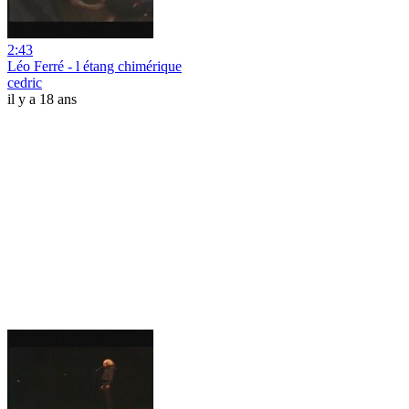
2:43
Léo Ferré - l étang chimérique
cedric
il y a 18 ans