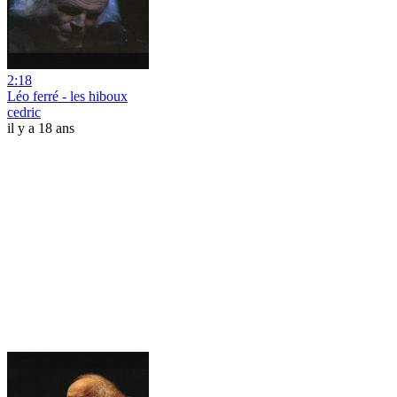
2:18
Léo ferré - les hiboux
cedric
il y a 18 ans