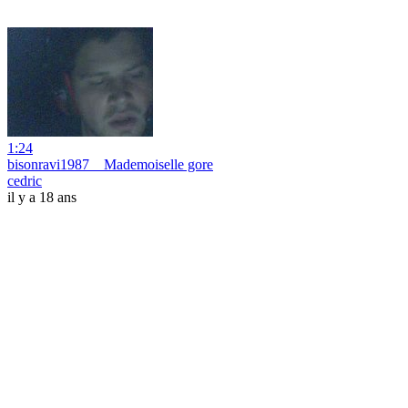
1:24
bisonravi1987 _ Mademoiselle gore
cedric
il y a 18 ans