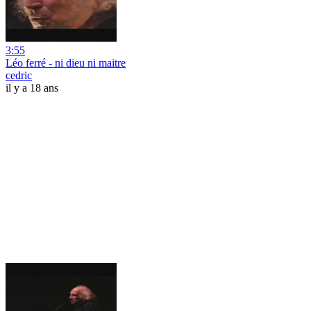
3:55
Léo ferré - ni dieu ni maitre
cedric
il y a 18 ans