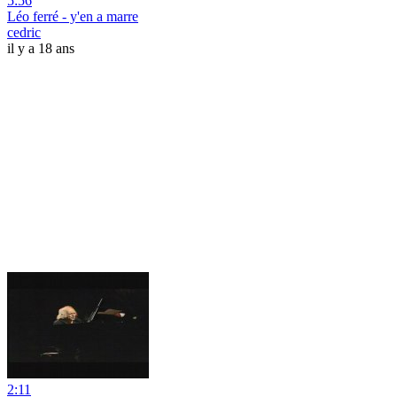
5:56
Léo ferré - y'en a marre
cedric
il y a 18 ans
2:11