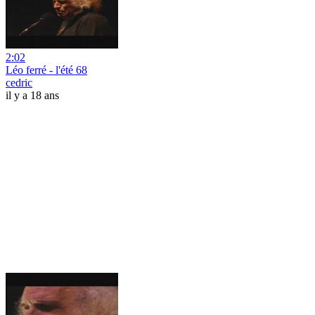
2:02
Léo ferré - l'été 68
cedric
il y a 18 ans