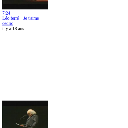
7:24
Léo ferré _ Je t'aime
cedric
il y a 18 ans