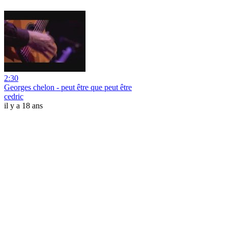
2:30
Georges chelon - peut être que peut être
cedric
il y a 18 ans