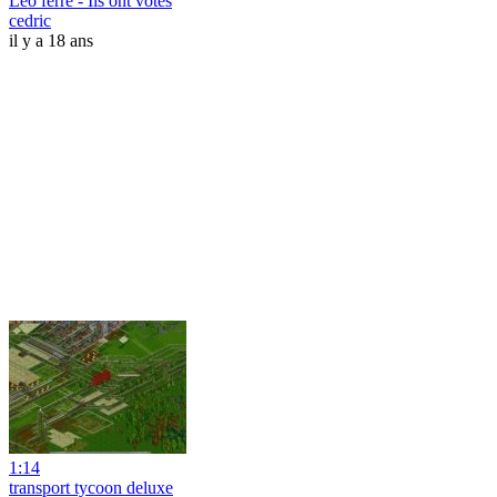
Léo ferré - Ils ont votés
cedric
il y a 18 ans
1:14
transport tycoon deluxe