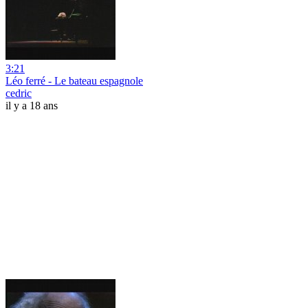
3:21
Léo ferré - Le bateau espagnole
cedric
il y a 18 ans