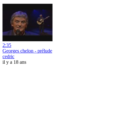
2:35
Georges chelon - prélude
cedric
il y a 18 ans