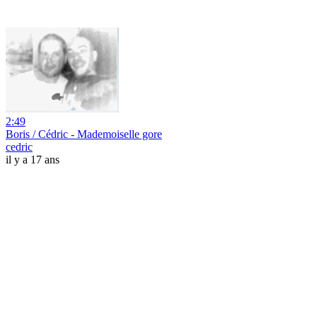
2:49
Boris / Cédric - Mademoiselle gore
cedric
il y a 17 ans