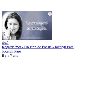
4:42
Regarde moi - Un Brin de Poesie - Jocelyn Pare
Jocelyn Paré
il y a 7 ans