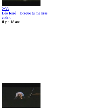
2:33
Léo ferré _ lorsque tu me liras
cedric
il y a 18 ans