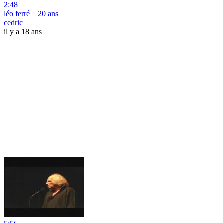
2:48
léo ferré _ 20 ans
cedric
il y a 18 ans