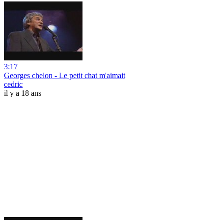
3:17
Georges chelon - Le petit chat m'aimait
cedric
il y a 18 ans