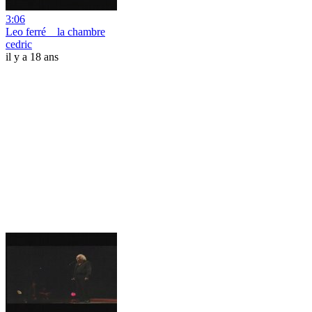
3:06
Leo ferré _ la chambre
cedric
il y a 18 ans