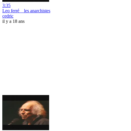
3:35
Leo ferré _ les anarchistes
cedric
il y a 18 ans