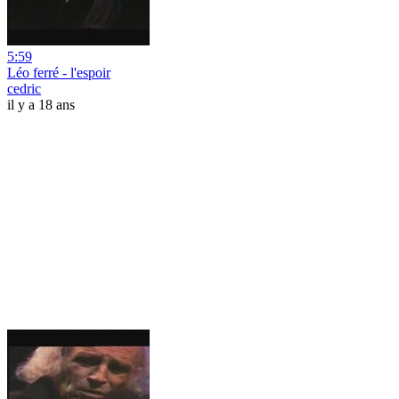
5:59
Léo ferré - l'espoir
cedric
il y a 18 ans