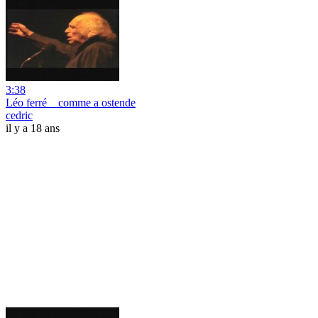
3:38
Léo ferré _ comme a ostende
cedric
il y a 18 ans