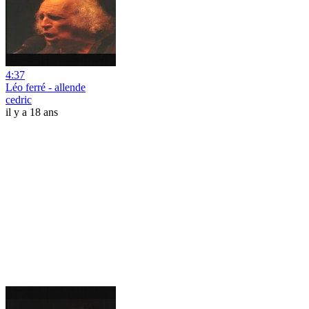
4:37
Léo ferré - allende
cedric
il y a 18 ans