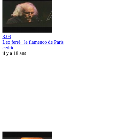
3:09
Leo ferré _le flamenco de Paris
cedric
il y a 18 ans