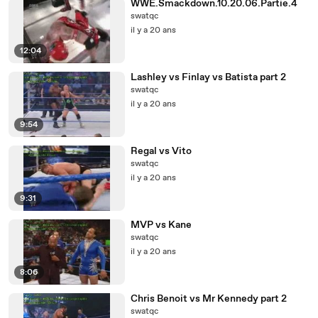
WWE.Smackdown.10.20.06.Partie.4
swatqc
il y a 20 ans
12:04
Lashley vs Finlay vs Batista part 2
swatqc
il y a 20 ans
9:54
Regal vs Vito
swatqc
il y a 20 ans
9:31
MVP vs Kane
swatqc
il y a 20 ans
8:06
Chris Benoit vs Mr Kennedy part 2
swatqc