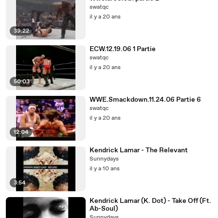
swatqc
il y a 20 ans
39:22
ECW.12.19.06 1 Partie
swatqc
il y a 20 ans
50:03
WWE.Smackdown.11.24.06 Partie 6
swatqc
il y a 20 ans
12:04
Kendrick Lamar - The Relevant
Sunnydays
il y a 10 ans
3:54
Kendrick Lamar (K. Dot) - Take Off (Ft.
Ab-Soul)
Sunnydays