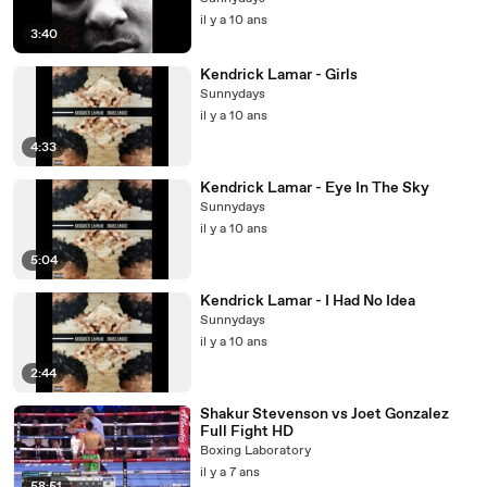
il y a 10 ans
3:40
Kendrick Lamar - Girls
Sunnydays
il y a 10 ans
4:33
Kendrick Lamar - Eye In The Sky
Sunnydays
il y a 10 ans
5:04
Kendrick Lamar - I Had No Idea
Sunnydays
il y a 10 ans
2:44
Shakur Stevenson vs Joet Gonzalez
Full Fight HD
Boxing Laboratory
il y a 7 ans