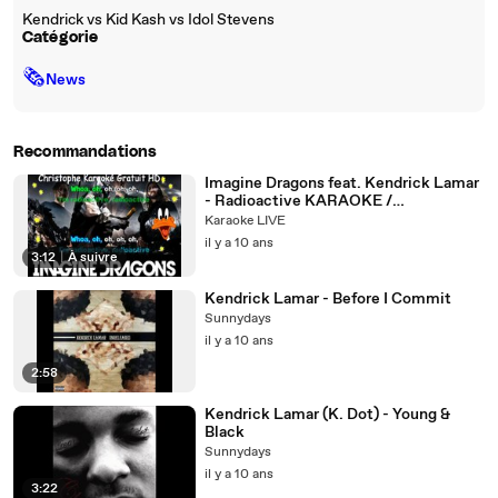
Kendrick vs Kid Kash vs Idol Stevens
Catégorie
🗞
News
Recommandations
Imagine Dragons feat. Kendrick Lamar
- Radioactive KARAOKE /
INSTRUMENTAL
Karaoke LIVE
il y a 10 ans
3:12
|
À suivre
Kendrick Lamar - Before I Commit
Sunnydays
il y a 10 ans
2:58
Kendrick Lamar (K. Dot) - Young &
Black
Sunnydays
il y a 10 ans
3:22