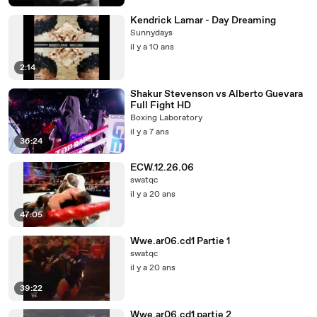
Kendrick Lamar - Day Dreaming
Sunnydays
il y a 10 ans
2:14
Shakur Stevenson vs Alberto Guevara
Full Fight HD
Boxing Laboratory
il y a 7 ans
36:24
ECW.12.26.06
swatqc
il y a 20 ans
47:05
Wwe.ar06.cd1 Partie 1
swatqc
il y a 20 ans
39:22
Wwe.ar06.cd1 partie 2