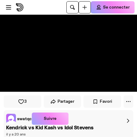
Passer au player
Passer au contenu principal
Se connecter
3
Partager
Favori
Suivre
swatqc
Kendrick vs Kid Kash vs Idol Stevens
il y a 20 ans